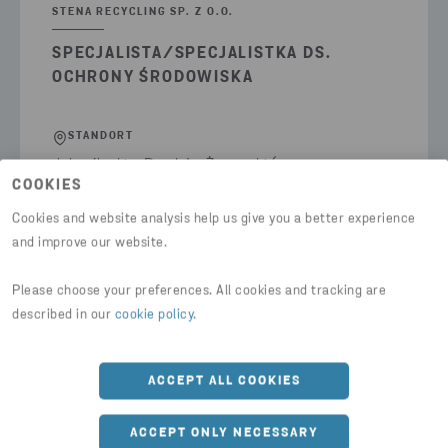
STENA RECYCLING SP. Z O.O.
SPECJALISTA/SPECJALISTKA DS.
OCHRONY ŚRODOWISKA
STANDORT
dolnośląskie: Pustków Żurawski (pow.
COOKIES
wrocławski), Poland
Cookies and website analysis help us give you a better experience
BERUFSFELD
and improve our website.
Ochrona Środowiska
Please choose your preferences. All cookies and tracking are
BEWERBEN BIS
described in our
cookie policy
.
2026-09-04
ACCEPT ALL COOKIES
STELLENANGEBOTE DURCHSUCHEN
ACCEPT ONLY NECESSARY