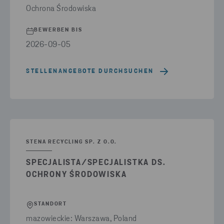
USEITA PAIKKAKUNTIA
(1)
Ochrona Środowiska
WIELKOPOLSKIE: CZERWONAK (POW. POZNAŃSKI)
(1)
BEWERBEN BIS
WIELKOPOLSKIE: SWARZĘDZ
(4)
2026-09-05
ZACHODNIOPOMORSKIE: SZCZECIN
(1)
STELLENANGEBOTE DURCHSUCHEN
ZACHODNIOPOMORSKIE: SZCZECIN, PRZECŁAW (POW. POLICKI;
GM. KOŁBASKOWO)
(1)
ÖSTERSUND
(1)
STENA RECYCLING SP. Z O.O.
SPECJALISTA/SPECJALISTKA DS.
OCHRONY ŚRODOWISKA
STANDORT
mazowieckie: Warszawa, Poland