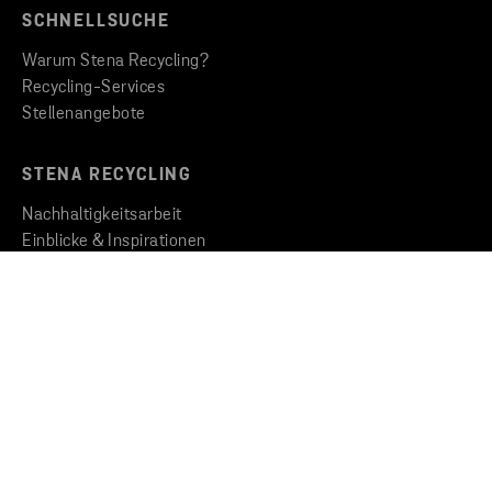
SCHNELLSUCHE
Warum Stena Recycling?
Recycling-Services
Stellenangebote
STENA RECYCLING
Nachhaltigkeitsarbeit
Einblicke & Inspirationen
Newsroom
THE GROUP
Stena Metall Group
Code of Conduct
Whistleblowing
KONTAKT