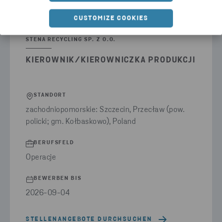
CUSTOMIZE COOKIES
STENA RECYCLING SP. Z O.O.
KIEROWNIK/KIEROWNICZKA PRODUKCJI
STANDORT
zachodniopomorskie: Szczecin, Przecław (pow.
policki; gm. Kołbaskowo), Poland
BERUFSFELD
Operacje
BEWERBEN BIS
2026-09-04
STELLENANGEBOTE DURCHSUCHEN