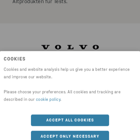
Altprodukten für Tests.
COOKIES
Cookies and website analysis help us give you a better experience
and improve our website.
GERÄUSCHDÄMPFUNG AUS ALTEN
Please choose your preferences. All cookies and tracking are
FAHRZEUGSITZEN
described in our
cookie policy
.
Abfall hört dann auf, Abfall zu sein, wenn
jemand eine neue Verwendung dafür findet.
ACCEPT ALL COOKIES
Indem wir uns ständig neuen
Herausforderungen stellen, können wir neue
ACCEPT ONLY NECESSARY