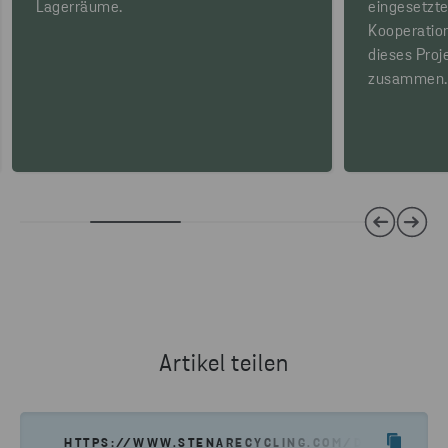
Lagerräume.
eingesetzte
Kooperation
dieses Proj
zusammen.
Artikel teilen
HTTPS://WWW.STENARECYCLING.COM/DE/FORSCH