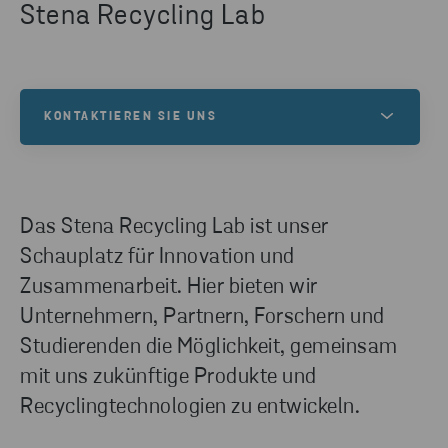
Stena Recycling Lab
KONTAKTIEREN SIE UNS
Wenn Sie Hilfe beim Sammeln, Trennen oder
Recycling Ihrer Abfälle benötigen – oder sonstige
Fragen haben, wenden Sie sich an uns. Füllen Sie
Das Stena Recycling Lab ist unser
einfach das Kontaktformular aus und einer unserer
Schauplatz für Innovation und
Experten wird sich bei Ihnen melden.
Zusammenarbeit. Hier bieten wir
Unternehmern, Partnern, Forschern und
KONTAKT AUFNEHMEN
Studierenden die Möglichkeit, gemeinsam
mit uns zukünftige Produkte und
Recyclingtechnologien zu entwickeln.