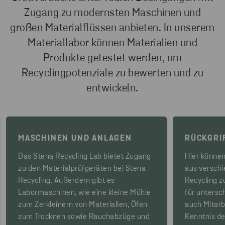
Zugang zu modernsten Maschinen und
großen Materialflüssen anbieten. In unserem
Materiallabor können Materialien und
Produkte getestet werden, um
Recyclingpotenziale zu bewerten und zu
entwickeln.
MASCHINEN UND ANLAGEN
RÜCKGRI
Das Stena Recycling Lab bietet Zugang
Hier können
zu den Materialprüfgeräten bei Stena
aus versch
Recycling. Außerdem gibt es
Recycling z
Labormaschinen, wie eine kleine Mühle
für untersch
zum Zerkleinern von Materialien, Öfen
auch Mitarbe
zum Trocknen sowie Rauchabzüge und
Kenntnis de