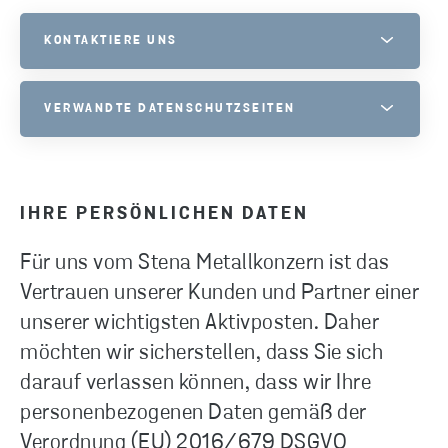
KONTAKTIERE UNS
STENA METALL GROUP PRIVACY
VERWANDTE DATENSCHUTZSEITEN
BITTE ZÖGERN SIE NICHT, UNS ZU KONTAKTIEREN, WENN SIE
FRAGEN HABEN.
TELEFON
ZUSTIMMUNG
+46 10 445 0000
COOKIES
IHRE PERSÖNLICHEN DATEN
E-MAIL VERSENDEN
COPYRIGHT
Für uns vom Stena Metallkonzern ist das
INFORMATIONEN ZUM REGISTERAUSZUG
Vertrauen unserer Kunden und Partner einer
KAMERAÜBERWACHUNG
unserer wichtigsten Aktivposten. Daher
möchten wir sicherstellen, dass Sie sich
darauf verlassen können, dass wir Ihre
personenbezogenen Daten gemäß der
Verordnung (EU) 2016/679 DSGVO