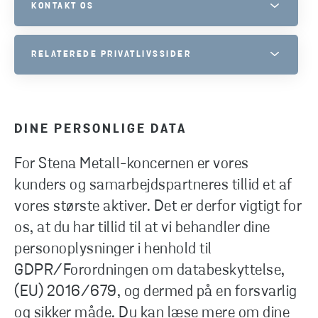
KONTAKT OS
STENA METALL GROUP PRIVACY
RELATEREDE PRIVATLIVSSIDER
TØV IKKE MED AT KONTAKTE OS, HVIS DU HAR SPØRGSMÅL.
TELEFON
SAMTYKKE
+46 10 445 0000
COOKIES
DINE PERSONLIGE DATA
SEND E-MAIL
COPYRIGHT
For Stena Metall-koncernen er vores
INFORMATION OM REGISTERUDSKRIFTER
kunders og samarbejdspartneres tillid et af
VIDEOOVERVÅGNING
vores største aktiver. Det er derfor vigtigt for
os, at du har tillid til at vi behandler dine
personoplysninger i henhold til
GDPR/Forordningen om databeskyttelse,
(EU) 2016/679, og dermed på en forsvarlig
og sikker måde. Du kan læse mere om dine