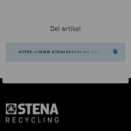
Del artikel
HTTPS://WWW.STENARECYCLING.COM/DA/OM-OS/V