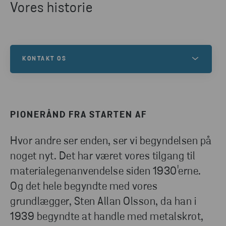
Vores historie
KONTAKT OS
Vi har en lang historie inden for
materialegenanvendelse. Hvis du har brug for hjælp
til at indsamle, sortere eller genanvende dit affald –
PIONERÅND FRA STARTEN AF
eller har andre spørgsmål – så kontakt os. Udfyld
kontaktformularen, så vender en af vore eksperter
Hvor andre ser enden, ser vi begyndelsen på
tilbage til dig.
noget nyt. Det har været vores tilgang til
materialegenanvendelse siden 1930'erne.
Og det hele begyndte med vores
KOM I KONTAKT
grundlægger, Sten Allan Olsson, da han i
1939 begyndte at handle med metalskrot,