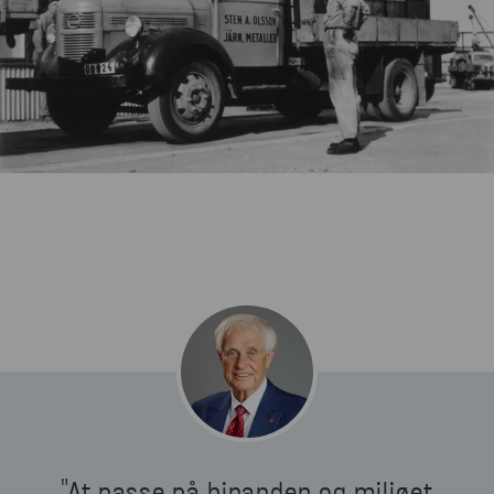
"At passe på hinanden og miljøet