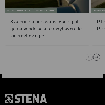
PILOT PROJECT
INNOVATION
INFRA
Skalering af innovativ løsning til
Pil
genanvendelse af epoxybaserede
Rec
vindmøllevinger