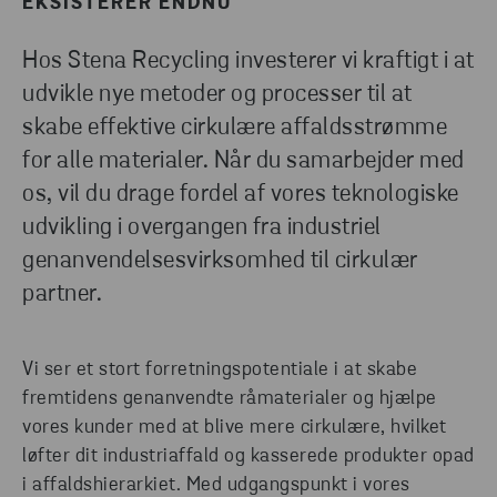
EKSISTERER ENDNU
ansvarlige og effektive arbejdsgange. Gå på
opdagelse på vores industrisider, og find de rigtige
Hos Stena Recycling investerer vi kraftigt i at
løsninger til dig.
udvikle nye metoder og processer til at
skabe effektive cirkulære affaldsstrømme
for alle materialer. Når du samarbejder med
FIND DE MEST EFFEKTIVE LØSNINGER TIL
DIN BRANCHE
os, vil du drage fordel af vores teknologiske
udvikling i overgangen fra industriel
genanvendelsesvirksomhed til cirkulær
partner.
Vi ser et stort forretningspotentiale i at skabe
fremtidens genanvendte råmaterialer og hjælpe
vores kunder med at blive mere cirkulære, hvilket
løfter dit industriaffald og kasserede produkter opad
i affaldshierarkiet. Med udgangspunkt i vores