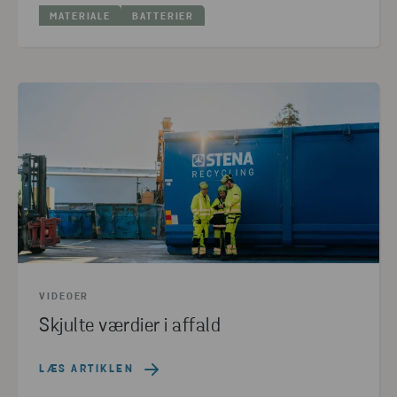
NULSTIL ALLE FILTRE
MATERIALE
BATTERIER
VIDEOER
Skjulte værdier i affald
LÆS ARTIKLEN