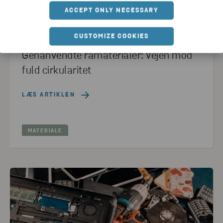
ACCEPT ONLY NECESSARY
CUSTOMIZE COOKIES
VIDEOER
Genanvendte råmaterialer: Vejen mod
fuld cirkularitet
LÆS ARTIKLEN
MATERIALE