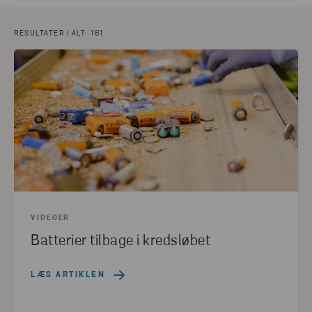
NYHEDER
(33)
FREMSTILLING
(32)
INDUSTRIER
(31)
PLAST
(27)
METAL
(22)
RESULTATER I ALT: 161
MATERIALE
(22)
ELEKTRONIK
(20)
FARLIGT AFFALD
(20)
BATTERIER
(18)
DETAILHANDEL
(9)
PAPIR
(8)
AUTOMOTIVE
(7)
CIRKULÆR RÅDGIVNING
(5)
CIRCULAR VOICE 2023
(4)
ALTERNATIVE RÅMATERIALER
(4)
FILIALER
(4)
PILOT PROJECT
(3)
CIRCULAR VOICE 2022
(3)
PHARMA
(3)
INNOVATION
(2)
CIRCULAR VOICE 2024
(2)
VIDEOER
CIRCULAR INITIATIVE
(2)
INFRASTRUKTUR
(2)
Batterier tilbage i kredsløbet
OFFENTLIGE SEKTOR
(2)
EVENT
(1)
ELV
(1)
PROCESINDUSTRIEN
(1)
UDDANNELSE
(1)
LÆS ARTIKLEN
CONTAINERE & BEHOLDERE
(1)