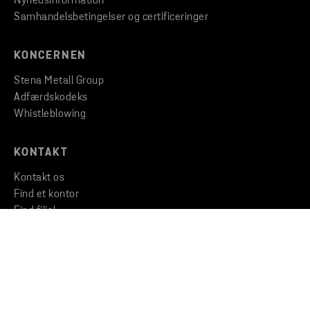
Nyhedsinformation
Samhandelsbetingelser og certificeringer
KONCERNEN
Stena Metall Group
Adfærdskodeks
Whistleblowing
KONTAKT
Kontakt os
Find et kontor
Find filial
Copyright © 2026 Stena Metall AB
Privacy
Cookies