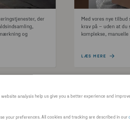
teringstjenester, der
Med vores nye tilbud 
faldsindsamling,
krav på – uden at du s
 mærkning og
komplekse, manuelle 
LÆS MERE
E
WORKSHOP
 website analysis help us give you a better experience and improv
e your preferences. All cookies and tracking are described in our