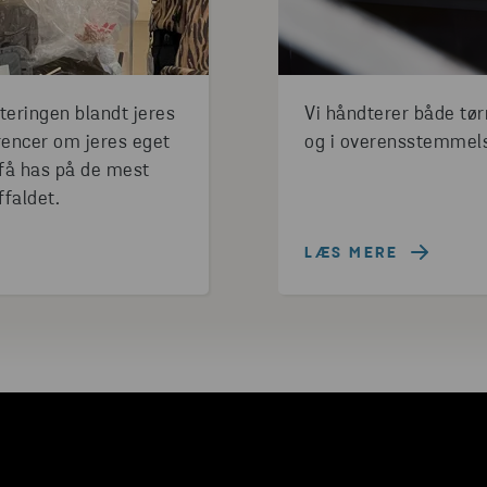
teringen blandt jeres
Vi håndterer både tørr
rencer om jeres eget
og i overensstemmels
 få has på de mest
ffaldet.
LÆS MERE