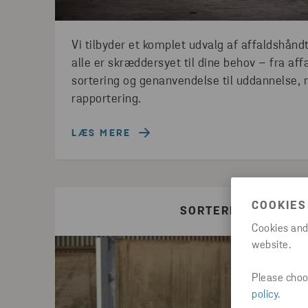
Vi tilbyder et komplet udvalg af affaldshånd
alle er skræddersyet til dine behov – fra af
sortering og genanvendelse til uddannelse,
rapportering.
LÆS MERE
COOKIES
SORTERINGSANALYS
Cookies and
website.
Please choos
policy
.