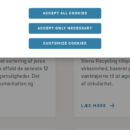
ACCEPT ALL COOKIES
ACCEPT ONLY NECESSARY
CUSTOMIZE COOKIES
l sortering af jeres
Stena Recycling tilby
 affald de seneste 12
virksomhed, baseret p
ngsmuligheder. Det
værktøjerne til at øg
okumentation og
af cirkularitet.
LÆS MERE