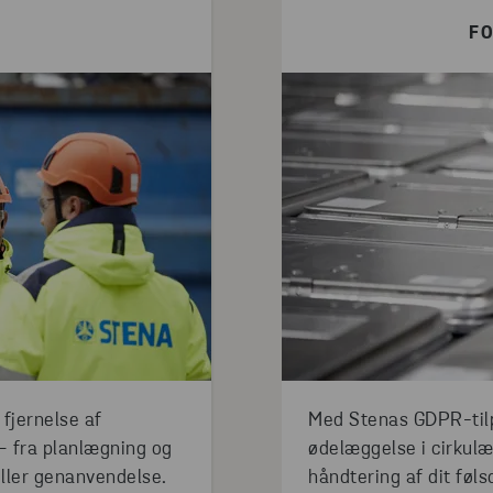
FO
 fjernelse af
Med Stenas GDPR-tilp
 – fra planlægning og
ødelæggelse i cirkulær
eller genanvendelse.
håndtering af dit føl