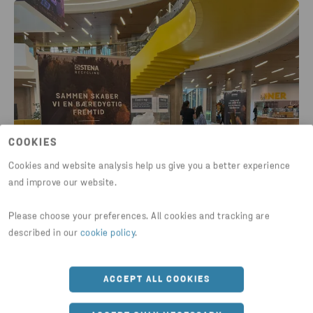
COOKIES
Cookies and website analysis help us give you a better experience
and improve our website.
Please choose your preferences. All cookies and tracking are
described in our
cookie policy
.
ACCEPT ALL COOKIES