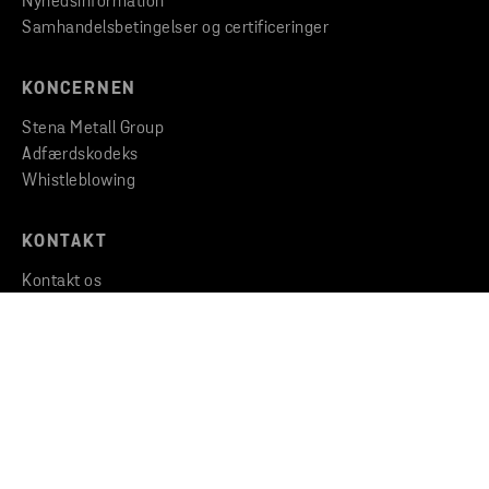
Nyhedsinformation
Samhandelsbetingelser og certificeringer
KONCERNEN
Stena Metall Group
Adfærdskodeks
Whistleblowing
KONTAKT
Kontakt os
Find et kontor
Find filial
Copyright © 2026 Stena Metall AB
Privacy
Cookies