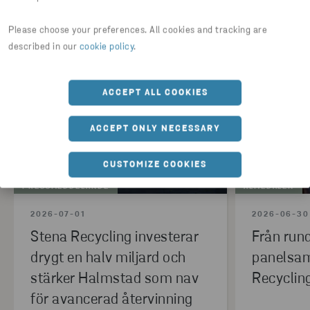
Senaste nyheter
Please choose your preferences. All cookies and tracking are
described in our
cookie policy
.
ACCEPT ALL COOKIES
ACCEPT ONLY NECESSARY
CUSTOMIZE COOKIES
PRESSMEDDELANDE
ALMEDALEN
2026-07-01
2026-06-30
Stena Recycling investerar
Från rund
drygt en halv miljard och
panelsam
stärker Halmstad som nav
Recyclin
för avancerad återvinning