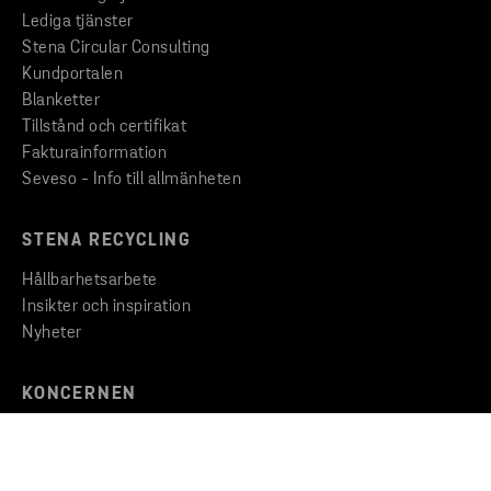
Lediga tjänster
Stena Circular Consulting
Kundportalen
Blanketter
Tillstånd och certifikat
Fakturainformation
Seveso - Info till allmänheten
STENA RECYCLING
Hållbarhetsarbete
Insikter och inspiration
Nyheter
KONCERNEN
Stena Metallkoncernen
Uppförandekod
Visselblåsartjänst