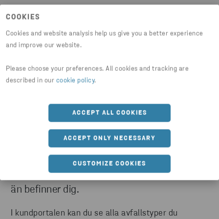
COOKIES
Cookies and website analysis help us give you a better experience
and improve our website.
Please choose your preferences. All cookies and tracking are
described in our
cookie policy
.
ACCEPT ALL COOKIES
Boka tömning i mobilen
ACCEPT ONLY NECESSARY
Via kundportalen erbjuder ett effektivt sätt
CUSTOMIZE COOKIES
att beställa tömning från din mobil – var du
än befinner dig.
I kundportalen kan du se alla avfallstyper du