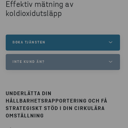
Effektiv mätning av
koldioxidutsläpp
BOKA TJÄNSTEN
Är du redan kund och intresserad av Stena CO2
INTE KUND ÄN?
Impact? Läs mer och beställ tjänsten direkt i
kundportalen.
Är du inte kund hos oss än, men vill veta mer om
tjänsten? Kontakta oss, vi berättar gärna.
LOGGA IN
UNDERLÄTTA DIN
HÅLLBARHETSRAPPORTERING OCH FÅ
ANMÄL INTRESSE
STRATEGISKT STÖD I DIN CIRKULÄRA
OMSTÄLLNING