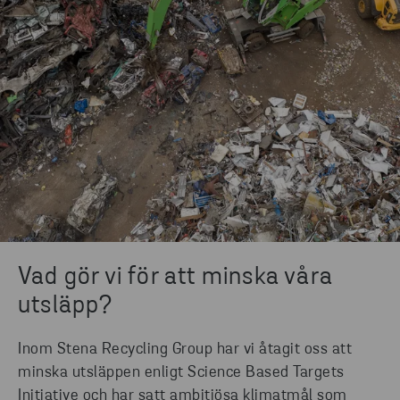
Vad gör vi för att minska våra
utsläpp?
Inom Stena Recycling Group har vi åtagit oss att
minska utsläppen enligt Science Based Targets
Initiative och har satt ambitiösa klimatmål som