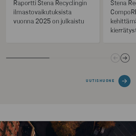
Raportti Stena Recyclingin
Stena Re
ilmastovaikutuksista
CompoRE
vuonna 2025 on julkaistu
kehittäm
kierrätys
UUTISHUONE