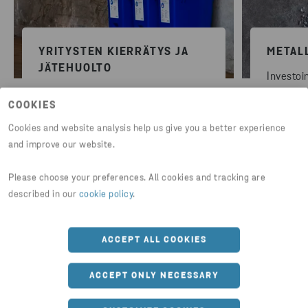
YRITYSTEN KIERRÄTYS JA
METAL
JÄTEHUOLTO
Investoi
Saat meiltä keräysvälineet ja
käsittely
COOKIES
tyhjennykset kaikille yrityksesi
tuntemu
jätejakeille - oli sitten kyseessä
metallie
Cookies and website analysis help us give you a better experience
esimerkiksi metalli, rauta, pahvi,
Tämä ta
and improve our website.
muovi, paperi tai kartonki. Löydät
palvelun 
meiltä kaiken tarvittavan yrityksen
arvokkai
Please choose your preferences. All cookies and tracking are
LUE LIS
kierrätyksen ja jätehuollon
described in our
cookie policy
.
toimivaan arkeen ja kierrätysasteen
nostamiseen.
ACCEPT ALL COOKIES
LUE LISÄÄ
ACCEPT ONLY NECESSARY