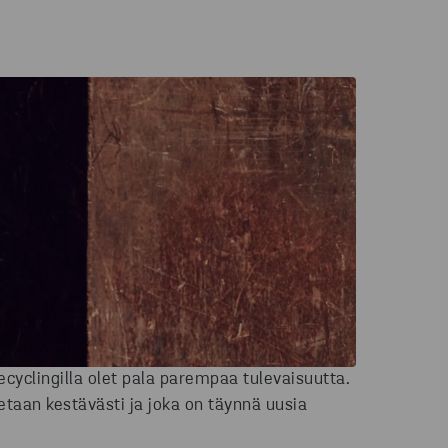
cyclingilla olet pala parempaa tulevaisuutta.
etaan kestävästi ja joka on täynnä uusia