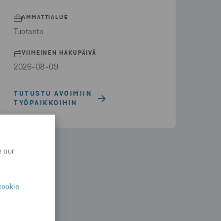
AMMATTIALUE
Tuotanto
VIIMEINEN HAKUPÄIVÄ
2026-08-09
TUTUSTU AVOIMIIN
TYÖPAIKKOIHIN
e our
cookie