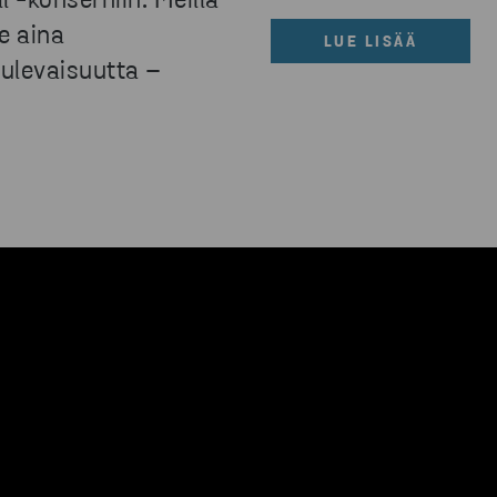
 -konserniin. Meillä
e aina
LUE LISÄÄ
ulevaisuutta –