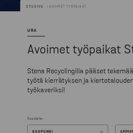
ETUSIVU
AVOIMET TYÖPAIKAT
URA
Avoimet työpaikat S
Stena Recyclingilla pääset tekemä
työtä kierrätyksen ja kiertotaloud
työkaveriksi!
Suodata:
KAUPUNKI
AMMA