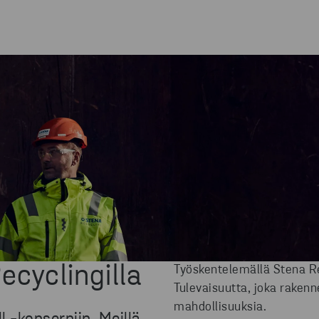
ecyclingilla
Työskentelemällä Stena Re
Tulevaisuutta, joka rakenn
mahdollisuuksia.