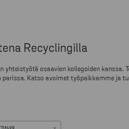
tena Recyclingilla
än yhteistyötä osaavien kollegoiden kanssa.
en parissa. Katso avoimet työpaikkamme ja tu
TTIALUE