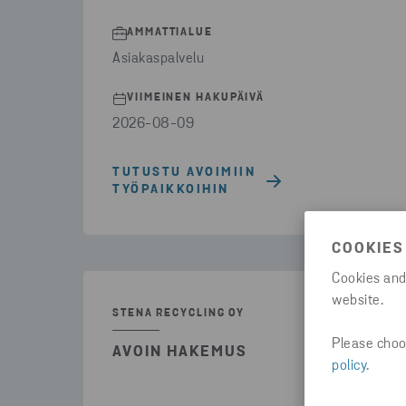
AMMATTIALUE
Asiakaspalvelu
VIIMEINEN HAKUPÄIVÄ
2026-08-09
TUTUSTU AVOIMIIN
TYÖPAIKKOIHIN
COOKIES
Cookies and
website.
STENA RECYCLING OY
Please choos
AVOIN HAKEMUS
policy
.