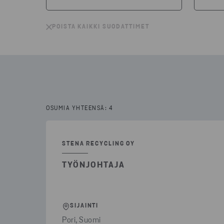
POISTA KAIKKI SUODATTIMET
POISTA
POISTA KAIKKI SUODATTIMET
PORI
(2)
ASI
RIIHIMÄKI
(1)
AVO
USEITA PAIKKAKUNTIA
(1)
TUO
OSUMIA YHTEENSÄ: 4
STENA RECYCLING OY
TYÖNJOHTAJA
SIJAINTI
Pori, Suomi