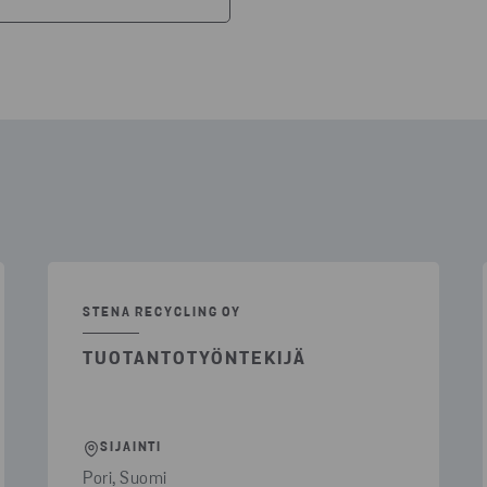
 KAIKKI SUODATTIMET
AKASPALVELU
(1)
IN HAKEMUS
(1)
TANTO
(2)
STENA RECYCLING OY
TUOTANTOTYÖNTEKIJÄ
SIJAINTI
Pori, Suomi