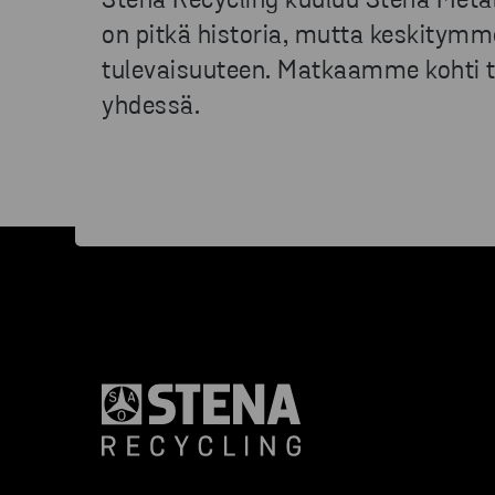
Stena Recycling kuuluu Stena Metall
on pitkä historia, mutta keskitymm
tulevaisuuteen. Matkaamme kohti t
yhdessä.