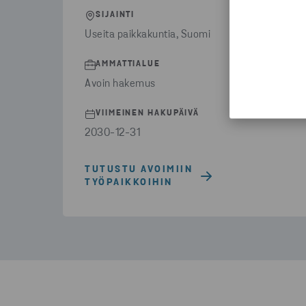
SIJAINTI
Useita paikkakuntia, Suomi
AMMATTIALUE
Avoin hakemus
VIIMEINEN HAKUPÄIVÄ
2030-12-31
TUTUSTU AVOIMIIN
TYÖPAIKKOIHIN