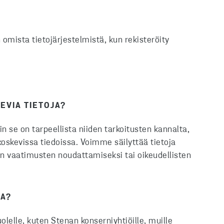
n omista tietojärjestelmistä, kun rekisteröity
EVIA TIETOJA?
in se on tarpeellista niiden tarkoitusten kannalta,
koskevissa tiedoissa. Voimme säilyttää tietoja
en vaatimusten noudattamiseksi tai oikeudellisten
JA?
lelle, kuten Stenan konserniyhtiöille, muille