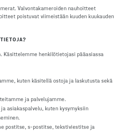
amerat. Valvontakameroiden nauhoitteet
uhoitteet poistuvat viimeistään kuuden kuukauden
 TIETOJA?
in. Käsittelemme henkilötietojasi pääasiassa
itamme, kuten käsitellä ostoja ja laskutusta sekä
otteitamme ja palvelujamme.
 ja asiakaspalvelu, kuten kysymyksiin
iseminen.
postitse, s-postitse, tekstiviestitse ja