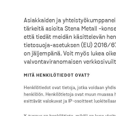
Asiakkaiden ja yhteistyökumppanei
tärkeitä asioita Stena Metall -konse
että tiedät meidän käsittelevän henk
tietosuoja-asetuksen (EU) 2016/679
on jäljempänä. Voit myös lukea oik
valvontaviranomaisen verkkosivuilt
MITÄ HENKILÖTIEDOT OVAT?
Henkilötiedot ovat tietoja, jotka voidaan yhdi
henkilöön. Henkilötietoja ovat muun muassa he
esittävät valokuvat ja IP-osoitteet luokitellaa