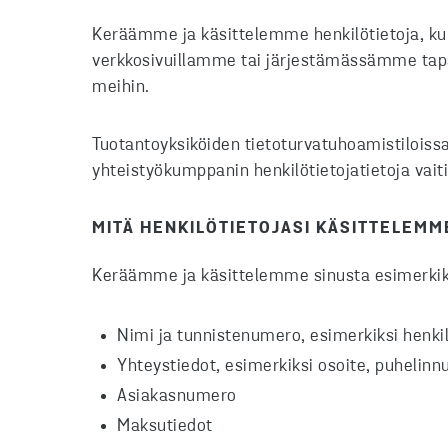
Keräämme ja käsittelemme henkilötietoja, kun
verkkosivuillamme tai järjestämässämme tapa
meihin.
Tuotantoyksiköiden tietoturvatuhoamistiloiss
yhteistyökumppanin henkilötietojatietoja vait
MITÄ HENKILÖTIETOJASI KÄSITTELEMM
Keräämme ja käsittelemme sinusta esimerkiksi
Nimi ja tunnistenumero, esimerkiksi henki
Yhteystiedot, esimerkiksi osoite, puhelinn
Asiakasnumero
Maksutiedot