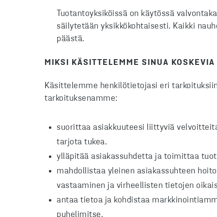
Tuotantoyksiköissä on käytössä valvontak
säilytetään yksikkökohtaisesti. Kaikki na
päästä.
MIKSI KÄSITTELEMME SINUA KOSKEVIA
Käsittelemme henkilötietojasi eri tarkoituksi
tarkoituksenamme:
suorittaa asiakkuuteesi liittyviä velvoitte
tarjota tukea.
ylläpitää asiakassuhdetta ja toimittaa tu
mahdollistaa yleinen asiakassuhteen hoito
vastaaminen ja virheellisten tietojen oika
antaa tietoa ja kohdistaa markkinointiamme 
puhelimitse.