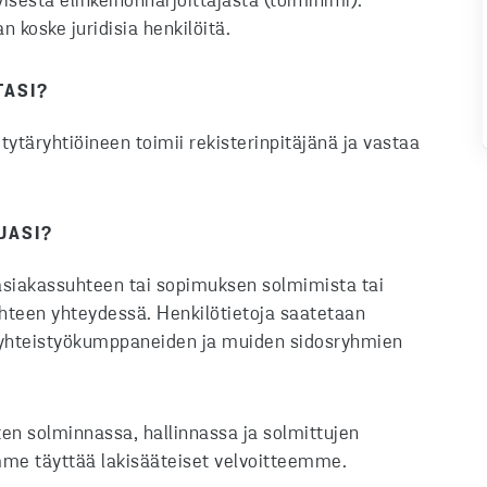
yisestä elinkeinonharjoittajasta (toiminimi).
 koske juridisia henkilöitä.
TASI?
ytäryhtiöineen toimii rekisterinpitäjänä ja vastaa
JASI?
asiakassuhteen tai sopimuksen solmimista tai
hteen yhteydessä. Henkilötietoja saatetaan
, yhteistyökumppaneiden ja muiden sidosryhmien
en solminnassa, hallinnassa ja solmittujen
e täyttää lakisääteiset velvoitteemme.