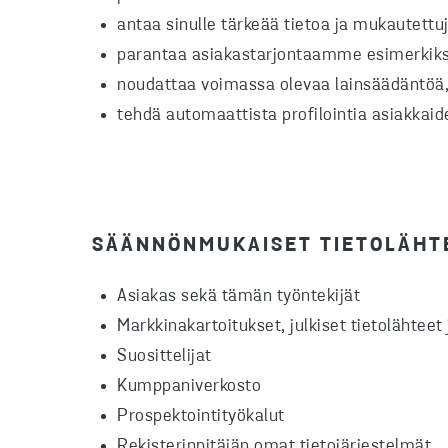
antaa sinulle tärkeää tietoa ja mukautettuj
parantaa asiakastarjontaamme esimerkiksi k
noudattaa voimassa olevaa lainsäädäntöä, 
tehdä automaattista profilointia asiakkaid
SÄÄNNÖNMUKAISET TIETOLÄHT
Asiakas sekä tämän työntekijät
Markkinakartoitukset, julkiset tietolähteet 
Suosittelijat
Kumppaniverkosto
Prospektointityökalut
Rekisterinpitäjän omat tietojärjestelmät