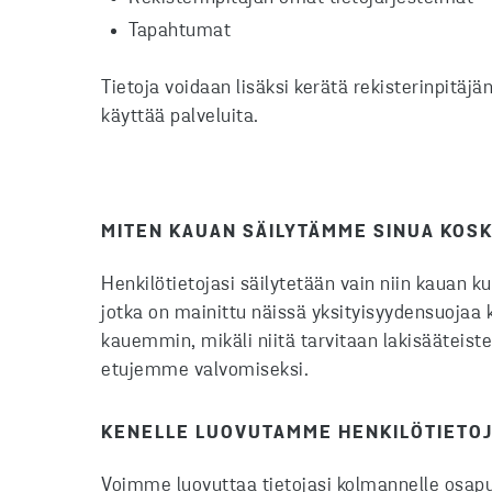
Tapahtumat
Tietoja voidaan lisäksi kerätä rekisterinpitäjä
käyttää palveluita.
MITEN KAUAN SÄILYTÄMME SINUA KOSK
Henkilötietojasi säilytetään vain niin kauan ku
jotka on mainittu näissä yksityisyydensuojaa 
kauemmin, mikäli niitä tarvitaan lakisääteist
etujemme valvomiseksi.
KENELLE LUOVUTAMME HENKILÖTIETO
Voimme luovuttaa tietojasi kolmannelle osapuo