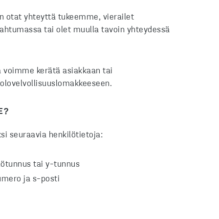
 otat yhteyttä tukeemme, vierailet
htumassa tai olet muulla tavoin yhteydessä
a voimme kerätä asiakkaan tai
iolovelvollisuuslomakkeeseen.
E?
 seuraavia henkilötietoja:
lötunnus tai y-tunnus
umero ja s-posti