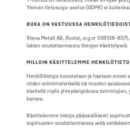
Y-tunnus on henkilötieto, mikäli on kyse yksit
Yleinen tietosuoja-asetus (GDPR) ei kuitenkaan
KUKA ON VASTUUSSA HENKILÖTIEDOIS
Stena Metall AB, Ruotsi, org.nr 556138-8371, t
lakien noudattamisesta tietojen käsittelyssä.
MILLOIN KÄSITTELEMME HENKILÖTIETO
Henkilötietoja luovutetaan ja haetaan ennen 
niiden solmimishetkellä tai muuten asiakassu
käsitellä myös yhteydenpidossa toimittajien
kanssa.
Käsittelemme tietoja pääasiallisesti sopimust
sopimusten noudattamisessa sekä voidaksemm