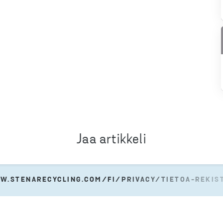
Jaa artikkeli
W.STENARECYCLING.COM/FI/PRIVACY/TIETOA-REKIS