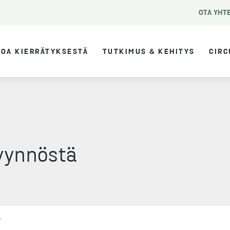
OTA YHT
TOA KIERRÄTYKSESTÄ
TUTKIMUS & KEHITYS
CIRC
pyynnöstä
Ä