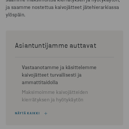
saamme maksimoitua kierrätyksen ja hyötykäytön,
ja saamme nostettua kaivojätteet jätehierarkiassa
ylöspäin.
Asiantuntijamme auttavat
Vastaanotamme ja käsittelemme
kaivojätteet turvallisesti ja
ammattitaidolla
Maksimoimme kaivojätteiden
kierrätyksen ja hyötykäytön
NÄYTÄ KAIKKI