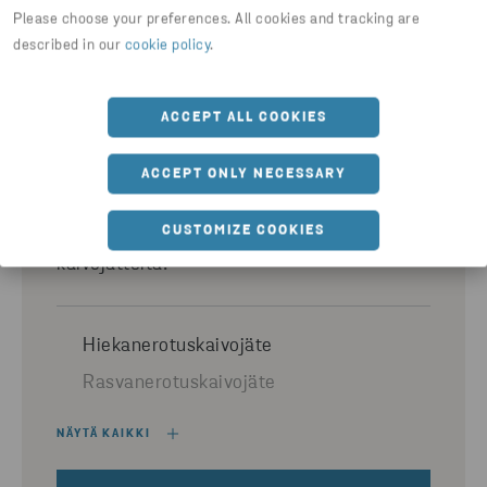
Please choose your preferences. All cookies and tracking are
described in our
cookie policy
.
ACCEPT ALL COOKIES
ACCEPT ONLY NECESSARY
Turun kaivoasema
CUSTOMIZE COOKIES
Turun kaivoasema vastaanottaa erilaisia
kaivojätteitä:
Hiekanerotuskaivojäte
Rasvanerotuskaivojäte
NÄYTÄ KAIKKI