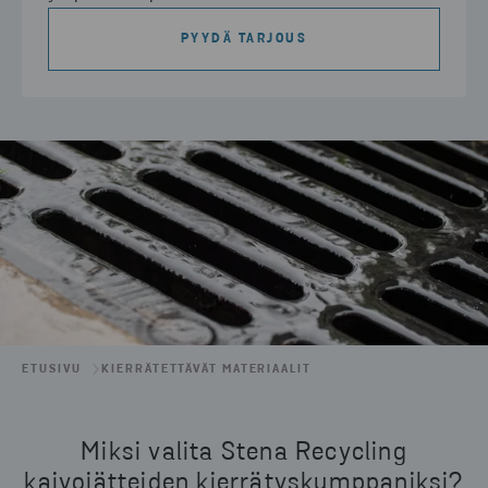
PYYDÄ TARJOUS
ETUSIVU
KIERRÄTETTÄVÄT MATERIAALIT
Miksi valita Stena Recycling
kaivojätteiden kierrätyskumppaniksi?