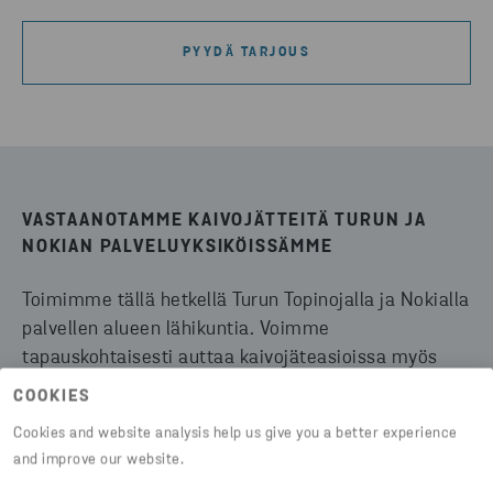
PYYDÄ TARJOUS
VASTAANOTAMME KAIVOJÄTTEITÄ TURUN JA
NOKIAN PALVELUYKSIKÖISSÄMME
Toimimme tällä hetkellä Turun Topinojalla ja Nokialla
palvellen alueen lähikuntia. Voimme
tapauskohtaisesti auttaa kaivojäteasioissa myös
muualla Suomessa. Asiakkaitamme ovat muun
COOKIES
muassa autokorjamot, ravintolat ja
Cookies and website analysis help us give you a better experience
teollisuuslaitokset.
and improve our website.