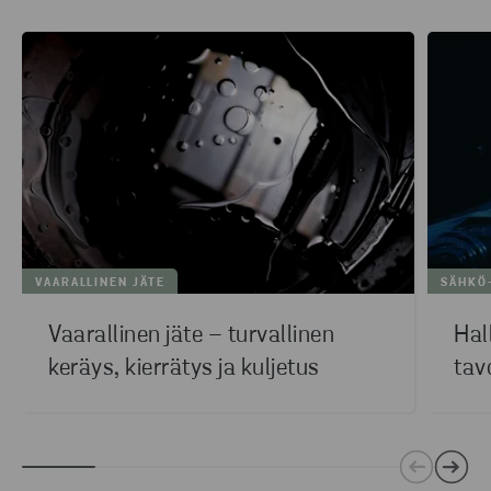
VAARALLINEN JÄTE
SÄHKÖ
Vaarallinen jäte – turvallinen
Hal
keräys, kierrätys ja kuljetus
tav