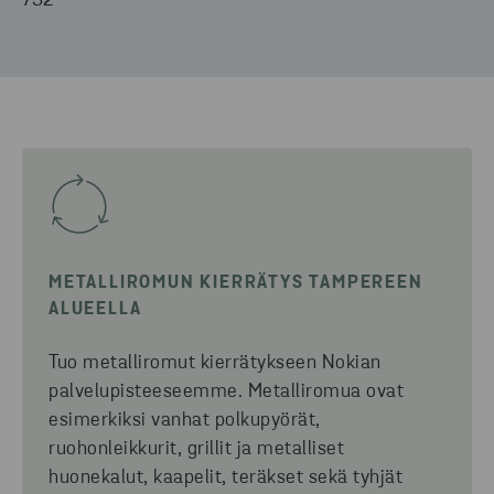
732
METALLIROMUN KIERRÄTYS TAMPEREEN
ALUEELLA
Tuo metalliromut kierrätykseen Nokian
palvelupisteeseemme.
Metalliromua ovat
esimerkiksi vanhat polkupyörät,
ruohonleikkurit, grillit ja metalliset
huonekalut, kaapelit, teräkset sekä tyhjät