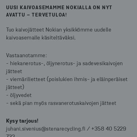
UUSI KAIVOASEMAMME NOKIALLA ON NYT
AVATTU – TERVETULOA!
Tuo kaivojätteet Nokian yksikkömme uudelle
kaivoasemalle käsiteltäväksi.
Vastaanotamme:
- hiekanerotus-, öljynerotus- ja sadevesikaivojen
jätteet
- viemärilietteet (poislukien ihmis- ja eläinperäiset
jätteet)
- öljyvedet
- sekä pian myös rasvanerotuskaivojen jätteet
Kysy tarjous!
juhani.sivenius@stenarecycling.fi / +358 40 5229