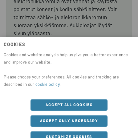
elektroniikkaromua ovat vanhat ja käytöstä
poistetut
koneet ja
kodin sähkölaitteet.
Voit
toimittaa sähkö- ja elektroniikkaromun
suoraan yksikköömme. Aukioloajat löydät
sivun yläosasta.
COOKIES
Cookies and website analysis help us give you a better experience
KATSO SER-KIERRÄTYSPALVELUMME
YRITYKSILLE
and improve our website.
Please choose your preferences. All cookies and tracking are
described in our
cookie policy
.
ACCEPT ALL COOKIES
KAIVOASEMA
ACCEPT ONLY NECESSARY
Vastaanotamme ja käsittelemme Nokian
kaivoasemallamme kaivojätteet vastuullisin
CUSTOMIZE COOKIES