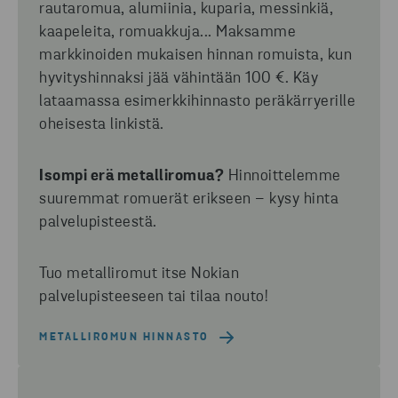
rautaromua, alumiinia, kuparia, messinkiä,
kaapeleita, romuakkuja...
Maksamme
markkinoiden mukaisen hinnan romuista, kun
hyvityshinnaksi jää vähintään 100 €. Käy
lataamassa esimerkkihinnasto peräkärryerille
oheisesta linkistä.
Isompi erä metalliromua?
Hinnoittelemme
suuremmat romuerät erikseen – kysy hinta
palvelupisteestä.
Tuo metalliromut itse Nokian
palvelupisteeseen tai tilaa nouto!
METALLIROMUN HINNASTO