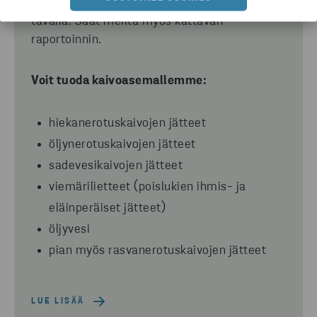
menetelmin ja ympäristölupien vaatimalla
tavalla. Saat meiltä myös kattavan
raportoinnin.
Voit tuoda kaivoasemallemme:
hiekanerotuskaivojen jätteet
öljynerotuskaivojen jätteet
sadevesikaivojen jätteet
viemärilietteet (poislukien ihmis- ja
eläinperäiset jätteet)
öljyvesi
pian myös rasvanerotuskaivojen jätteet
LUE LISÄÄ