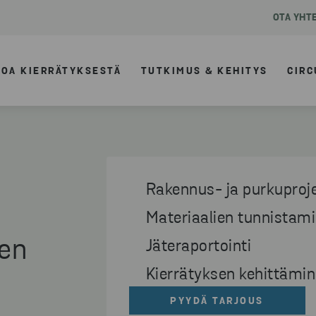
OTA YHT
TOA KIERRÄTYKSESTÄ
TUTKIMUS & KEHITYS
CIRC
Rakennus- ja purkuproje
Materiaalien tunnistam
ien
Jäteraportointi
Kierrätyksen kehittämin
PYYDÄ TARJOUS