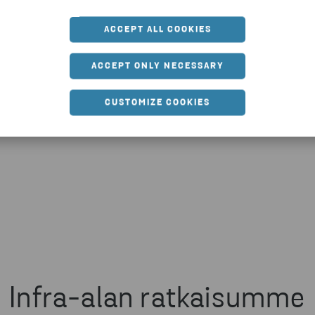
ut.
korkealaatuisiksi raaka-
ACCEPT ALL COOKIES
tysasteen kehittämiseen ja
ACCEPT ONLY NECESSARY
CUSTOMIZE COOKIES
nsäädännön vaatimusten
Infra-alan ratkaisumme