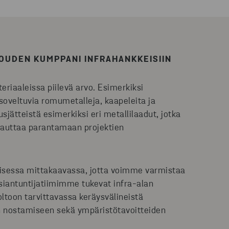
LOUDEN KUMPPANI INFRAHANKKEISIIN
iaaleissa piilevä arvo. Esimerkiksi
soveltuvia romumetalleja, kaapeleita ja
ätteistä esimerkiksi eri metallilaadut, jotka
mä auttaa parantamaan projektien
lisessa mittakaavassa, jotta voimme varmistaa
siantuntijatiimimme tukevat infra-alan
oltoon tarvittavassa keräysvälineistä
en nostamiseen sekä ympäristötavoitteiden