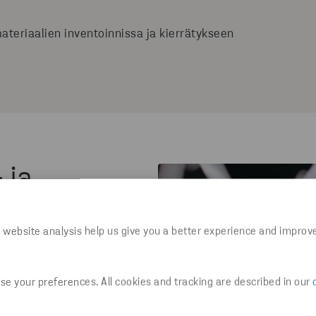
eriaalien inventoinnissa ja kierrätykseen
 ja
 website analysis help us give you a better experience and improv
lien tunnistaminen
errätyksen varmistamiseksi.
e your preferences. All cookies and tracking are described in our
 keräysvälineet, selkeät