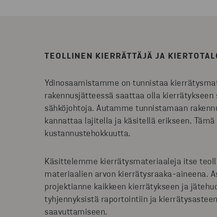
TEOLLINEN KIERRÄTTÄJÄ JA KIERTOTA
Ydinosaamistamme on tunnistaa kierrätysmater
rakennusjätteessä saattaa olla kierrätykseen 
sähköjohtoja. Autamme tunnistamaan rakennusj
kannattaa lajitella ja käsitellä erikseen. Tä
kustannustehokkuutta.
Käsittelemme kierrätysmateriaaleja itse teol
materiaalien arvon kierrätysraaka-aineena. A
projektianne kaikkeen kierrätykseen ja jätehu
tyhjennyksistä raportointiin ja kierrätysaste
saavuttamiseen.