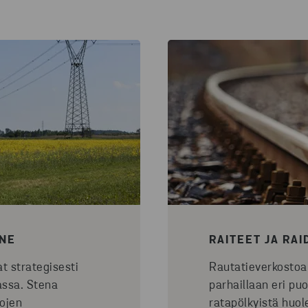
NNE
RAITEET JA RAI
at strategisesti
Rautatieverkostoa
assa. Stena
parhaillaan eri puo
lojen
ratapölkyistä huol