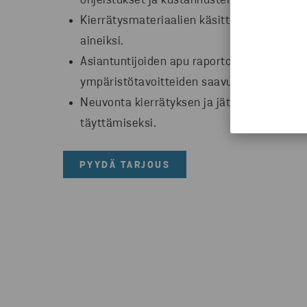
ohjeistukset ja kustannustehokkaat ratkais
Kierrätysmateriaalien käsittely teollisesti 
aineiksi.
Asiantuntijoiden apu raportointiin, kierrä
ympäristötavoitteiden saavuttamiseen.
Neuvonta kierrätyksen ja jätehuollon lai
täyttämiseksi.
PYYDÄ TARJOUS