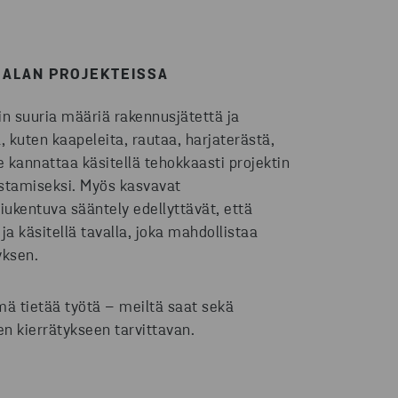
-ALAN PROJEKTEISSA
in suuria määriä rakennusjätettä ja
, kuten kaapeleita, rautaa, harjaterästä,
e kannattaa käsitellä tehokkaasti projektin
stamiseksi. Myös kasvavat
iukentuva sääntely edellyttävät, että
 ja käsitellä tavalla, joka mahdollistaa
yksen.
mä tietää työtä – meiltä saat sekä
n kierrätykseen tarvittavan.