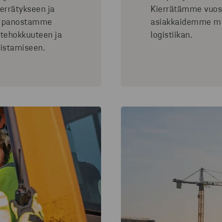
ierrätykseen ja
Kierrätämme vuosi
na panostamme
asiakkaidemme ma
, tehokkuuteen ja
logistiikan.
istamiseen.