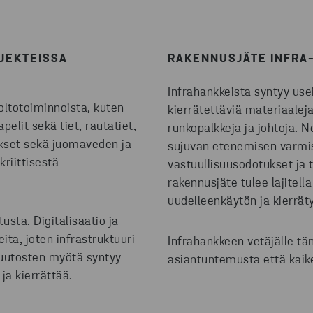
JEKTEISSA
RAKENNUSJÄTE INFRA
Infrahankkeista syntyy use
oltotoiminnoista, kuten
kierrätettäviä materiaaleja
pelit sekä tiet, rautatiet,
runkopalkkeja ja johtoja. N
ukset sekä juomaveden ja
sujuvan etenemisen varmi
kriittisestä
vastuullisuusodotukset ja t
rakennusjäte tulee lajitella
uudelleenkäytön ja kierrät
usta. Digitalisaatio ja
ita, joten infrastruktuuri
Infrahankkeen vetäjälle tä
 Muutosten myötä syntyy
asiantuntemusta että kaike
ja kierrättää.