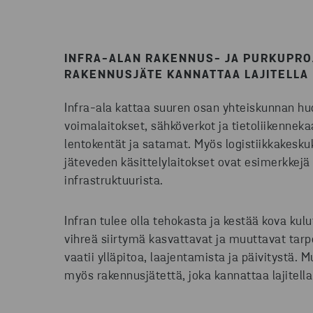
INFRA-ALAN RAKENNUS- JA PURKUPRO
RAKENNUSJÄTE KANNATTAA LAJITELLA
Infra-ala kattaa suuren osan yhteiskunnan hu
voimalaitokset, sähköverkot ja tietoliikennekaa
lentokentät ja satamat. Myös logistiikkakesk
jäteveden käsittelylaitokset ovat esimerkkejä 
infrastruktuurista.
Infran tulee olla tehokasta ja kestää kova kulut
vihreä siirtymä kasvattavat ja muuttavat tarpe
vaatii ylläpitoa, laajentamista ja päivitystä.
myös rakennusjätettä, joka kannattaa lajitella 