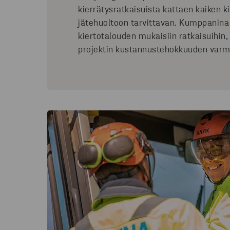
kierrätysratkaisuista kattaen kaiken k
jätehuoltoon tarvittavan. Kumppani
kiertotalouden mukaisiin ratkaisuihin
projektin kustannustehokkuuden varm