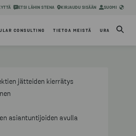
EYTTÄ
ETSI LÄHIN STENA
KIRJAUDU SISÄÄN
SUOMI
ULAR CONSULTING
TIETOA MEISTÄ
URA
ktien jätteiden kierrätys
inen
en asiantuntijoiden avulla