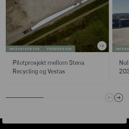
+
2
INFRASTRUKTUR
PRODUKSJON
INFRA
Pilotprosjekt mellom Stena
Nul
Recycling og Vestas
20