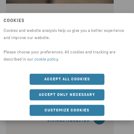
RIVINGSARBEID
COOKIES
Når du trenger en sirkulær partner til
Cookies and website analysis help us give you a better experience
and improve our website.
rivingsprosjektet ditt, er Stena
Recycling klar til å hjelpe deg med
Please choose your preferences. All cookies and tracking are
arbeidet. Enten det handler om å
described in our
cookie policy
.
fjerne en gammel produksjonslinje på
en fabrikk, demontere stålbjelker på et
lager eller håndtere alle
ACCEPT ALL COOKIES
avfallsfraksjonene fra riving av et
kontorbygg i byen, kan du stole på vår
ACCEPT ONLY NECESSARY
ekspertise.
CUSTOMIZE COOKIES
LES MER OM VÅRE
RIVINGSTJENESTER