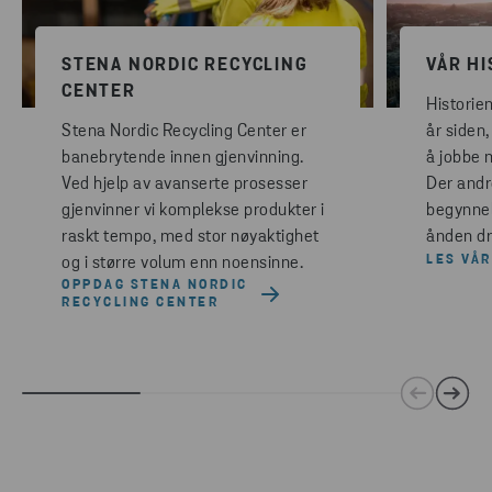
STENA NORDIC RECYCLING
VÅR HI
CENTER
Historie
Stena Nordic Recycling Center er
år siden
banebrytende innen gjenvinning.
å jobbe 
Ved hjelp av avanserte prosesser
Der andr
gjenvinner vi komplekse produkter i
begynnel
raskt tempo, med stor nøyaktighet
ånden dri
LES VÅR
og i større volum enn noensinne.
OPPDAG STENA NORDIC
RECYCLING CENTER