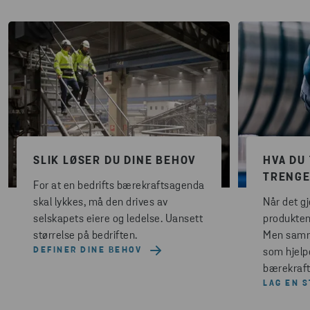
SLIK LØSER DU DINE BEHOV
HVA DU
TRENG
For at en bedrifts bærekraftsagenda
skal lykkes, må den drives av
Når det g
selskapets eiere og ledelse. Uansett
produkten
størrelse på bedriften.
Men samme
DEFINER DINE BEHOV
som hjelp
bærekraft
LAG EN S