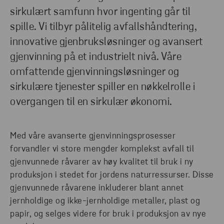
sirkulært samfunn hvor ingenting går til
FINN BÆREKRAFTIGE LØSNINGER FOR DIN
spille. Vi tilbyr pålitelig avfallshåndtering,
BRANSJE
SE VÅRT KOMPLETTE TILBUD
innovative gjenbruksløsninger og avansert
gjenvinning på et industrielt nivå. Våre
omfattende gjenvinningsløsninger og
sirkulære tjenester spiller en nøkkelrolle i
overgangen til en sirkulær økonomi.
Med våre avanserte gjenvinningsprosesser
forvandler vi store mengder komplekst avfall til
gjenvunnede råvarer av høy kvalitet til bruk i ny
produksjon i stedet for jordens naturressurser. Disse
gjenvunnede råvarene inkluderer blant annet
jernholdige og ikke-jernholdige metaller, plast og
papir, og selges videre for bruk i produksjon av nye