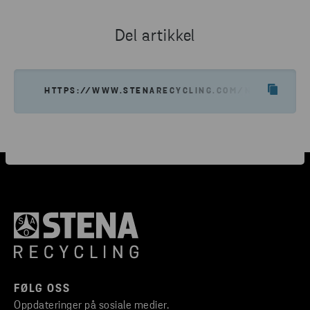
Del artikkel
HTTPS://WWW.STENARECYCLING.COM/NO/OM-OSS
FØLG OSS
Oppdateringer på sosiale medier.