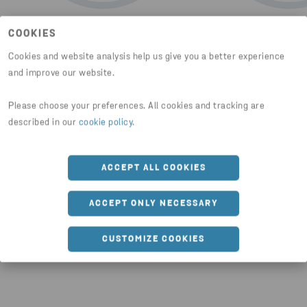
1. SIRKULÆRT DESIGN
2. PRODUK
COOKIES
Vi bidrar med kompetanse innen
Optimaliser
Cookies and website analysis help us give you a better experience
materialvalg og design. Ved å ta
avfallshåndtering 
and improve our website.
riktige beslutninger fra
verdier, samt høy 
begynnelsen av, kan vi sammen
grunnlaget for vårt
Please choose your preferences. All cookies and tracking are
skape gjenvinnbare produkter.
kundenes virks
described in our
cookie policy
.
ACCEPT ALL COOKIES
ACCEPT ONLY NECESSARY
CUSTOMIZE COOKIES