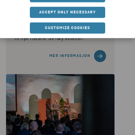
og transporterer det trygt til våre
ACCEPT ONLY NECESSARY
sertifiserte gjenvinningsanlegg.
Batterier som ikke kan gjenbrukes og
CUSTOMIZE COOKIES
eventuelt produksjonsavfall gjenvinnes
til nye råvarer av høy kvalitet.
MER INFORMASJON