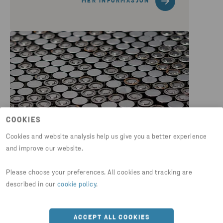
MER INFORMASJON
COOKIES
Cookies and website analysis help us give you a better experience
and improve our website.
GJENVINNING AV LITIUM-ION-
Please choose your preferences. All cookies and tracking are
BATTERIER
described in our
cookie policy
.
Vi sorterer og samler inn brukte
litium-ion-batterier og
ACCEPT ALL COOKIES
produksjonsavfall fra batterifabrikker