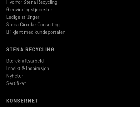
Hvorfor Stena Recycling
Gjenvinningstjenester
Ledige stillinger
Stena Circular Consulting
Bli kjent med kundeportalen
STENA RECYCLING
Bærekraftsarbeid
Innsikt & Inspirasjon
Nyheter
Sertifikat
KONSERNET
Stena Metall Gruppen
Etiske retningslinjer
Varsling