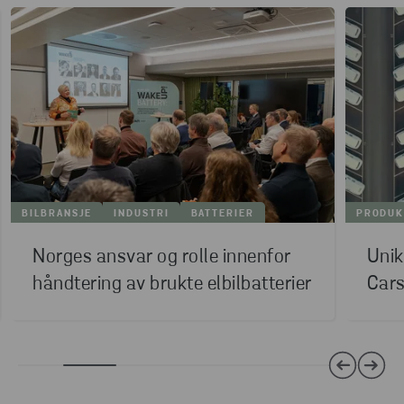
BILBRANSJE
INDUSTRI
BATTERIER
PRODUK
Norges ansvar og rolle innenfor
Unik
håndtering av brukte elbilbatterier
Car