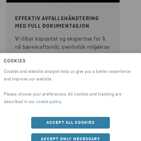
EFFEKTIV AVFALLSHÅNDTERING
MED FULL DOKUMENTASJON
Vi tilbyr kapasitet og ekspertise for å
nå bærekraftsmål, overholde miljøkrav
og skape verdi – fra økt gjenvinning og
COOKIES
effektivitet til reduserte utslipp og
kostnader.
Cookies and website analysis help us give you a better experience
and improve our website.
For offshorebransjen leverer vi
tjenester som sikrer avfallshåndtering,
Please choose your preferences. All cookies and tracking are
kvalitet, rapportering og
described in our
cookie policy
.
dokumentasjon (Achilles/Magnet JQS).
Våre miljøtjenester omfatter
loggføring, rapporter, CO₂-regnskap og
ACCEPT ALL COOKIES
myndighetskontakt, inkludert import
av grønnlistet avfall (ANNEX VII).
ACCEPT ONLY NECESSARY