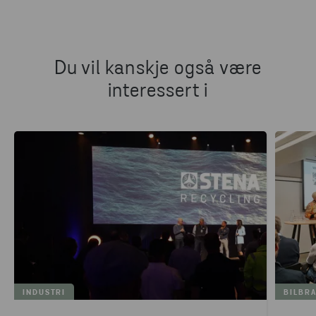
Du vil kanskje også være
interessert i
INDUSTRI
BILBR