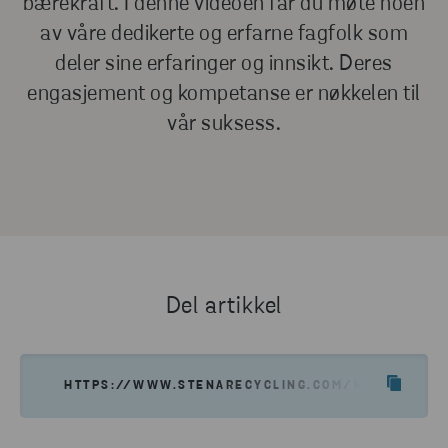
bærekraft. I denne videoen får du møte noen
av våre dedikerte og erfarne fagfolk som
deler sine erfaringer og innsikt. Deres
engasjement og kompetanse er nøkkelen til
vår suksess.
Del artikkel
HTTPS://WWW.STENARECYCLING.COM/NO/HVA-VI-T