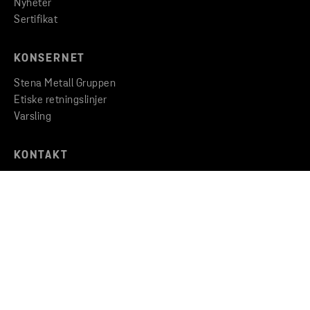
Nyheter
Sertifikat
KONSERNET
Stena Metall Gruppen
Etiske retningslinjer
Varsling
KONTAKT
Finn en filial
Ta kontakt med oss
Opphavsrett © 2026 Stena Metall AB
Privacy
Cookies