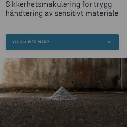
Sikkerhetsmakulering for trygg
håndtering av sensitivt materiale
VIL DU VITE MER?
Trenger du hjelp med å ødelegge ditt konfidensielle
materiale? Stena Confidential er det sikre valget for
deg.
LES MER