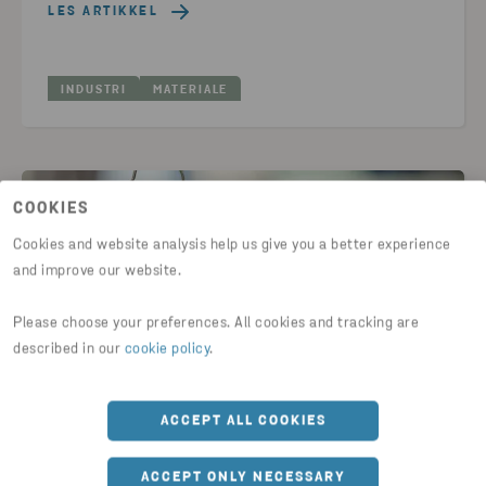
LES ARTIKKEL
INDUSTRI
MATERIALE
COOKIES
Cookies and website analysis help us give you a better experience
and improve our website.
Please choose your preferences. All cookies and tracking are
described in our
cookie policy
.
ACCEPT ALL COOKIES
VEILEDNINGER & ARTIKLER
Slutt å selge produkter som ikke kan
ACCEPT ONLY NECESSARY