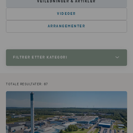
VEILEDNINGER & ARTIKLER
VIDEOER
ARRANGEMENTER
FILTRER ETTER KATEGORI
PRODUKSJON
(30)
PLAST
(14)
DETALJHANDEL
(9)
ELEKTRISK OG ELEKTRONISK AVFALL
(9)
TOTALE RESULTATER: 67
JERN OG METALL
(9)
BATTERIER
(7)
CIRCULAR CONSULTING
(5)
FARLIG AVFALL
(5)
CIRCULAR VOICE 2023
(4)
PILOT PROJECT
(3)
CIRCULAR VOICE 2022
(3)
BILBRANSJE
(3)
INNOVASJON
(2)
CIRCULAR VOICE 2024
(2)