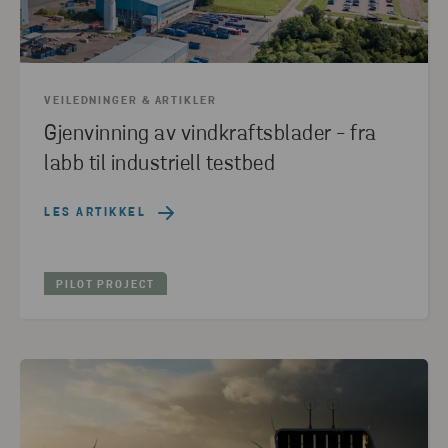
INDUSTRI
(2)
MATERIALE
(2)
INFRASTRUKTUR
(1)
OPPLÆRING
(1)
ALTERNATIVE RÅVARER
(1)
PAPIR
(1)
VEILEDNINGER & ARTIKLER
NULLSTILL ALLE FILTRE
Gjenvinning av vindkraftsblader - fra
labb til industriell testbed
LES ARTIKKEL
PILOT PROJECT