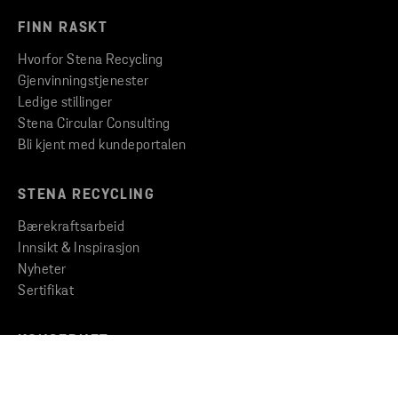
FINN RASKT
Hvorfor Stena Recycling
Gjenvinningstjenester
Ledige stillinger
Stena Circular Consulting
Bli kjent med kundeportalen
STENA RECYCLING
Bærekraftsarbeid
Innsikt & Inspirasjon
Nyheter
Sertifikat
KONSERNET
Stena Metall Gruppen
Etiske retningslinjer