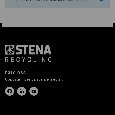
HTTPS://WWW.STENARECYCLING.COM/NO/HVA-VI-T
FØLG OSS
Oppdateringer på sosiale medier.