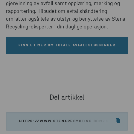
gjenvinning av avfall samt opplæring, merking og
rapportering. Tilbudet om avfallshåndtering
omfatter også leie av utstyr og benyttelse av Stena
Recycling-eksperter i din daglige operasjon.
FINN UT MER OM TOTALE AVFALLSLØSNINGER
Del artikkel
HTTPS://WWW.STENARECYCLING.COM/NO/HVA-VI-T