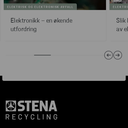
ELEKTRISK OG ELEKTRONISK AVFALL
ELEKTRI
Elektronikk – en økende
Slik
utfordring
av e