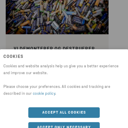
VI DEMONTERER OG DESTRUERER
ALT FARLIG AVFALL
COOKIES
Cookies and website analysis help us give you a better experience
Alt farlig avfall blir fjernet av våre
and improve our website.
spesialutdannede eksperter ved et av
våre sertifiserte gjenvinningsanlegg.
Please choose your preferences. All cookies and tracking are
Produkter med farlig avfall, inkludert
described in our
cookie policy
.
batterier, komponenter med kvikksølv,
PCB-kondensatorer med mer,
håndteres med sikre metoder.
ACCEPT ALL COOKIES
ACCEPT ONLY NECESSARY