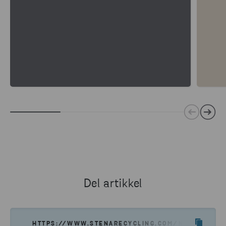
Del artikkel
HTTPS://WWW.STENARECYCLING.COM/NO/HVA-VI-T