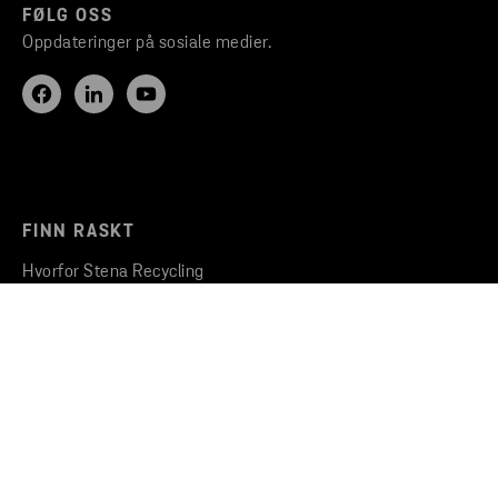
FØLG OSS
Oppdateringer på sosiale medier.
FINN RASKT
Hvorfor Stena Recycling
Gjenvinningstjenester
Ledige stillinger
Stena Circular Consulting
Bli kjent med kundeportalen
STENA RECYCLING
Bærekraftsarbeid