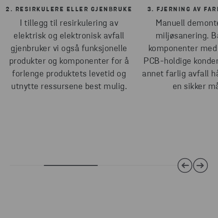
2. RESIRKULERE ELLER GJENBRUKE
3. FJERNING AV FAR
I tillegg til resirkulering av
Manuell demont
elektrisk og elektronisk avfall
miljøsanering. Ba
gjenbruker vi også funksjonelle
komponenter med k
produkter og komponenter for å
PCB-holdige konden
forlenge produktets levetid og
annet farlig avfall 
utnytte ressursene best mulig.
en sikker m