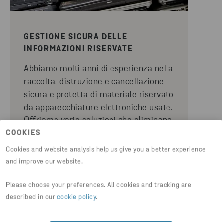
GESTIONE SICURA DELLE
INFORMAZIONI RISERVATE
Abbiamo molti anni di esperienza nella
raccolta, distruzione e cancellazione
sicura e protetta di materiale riservato
da apparecchiature elettroniche usate.
Offriamo varie soluzioni che eliminano
il rischio di diffusione di informazioni
COOKIES
sensibili contenute in supporti di
Cookies and website analysis help us give you a better experience
archiviazione e apparecchi elettronici
and improve our website.
funzionanti e obsoleti. Ciò protegge la
vostra azienda e vi aiuta a rispettare la
Please choose your preferences. All cookies and tracking are
normativa GDPR vigente.
described in our
cookie policy
.