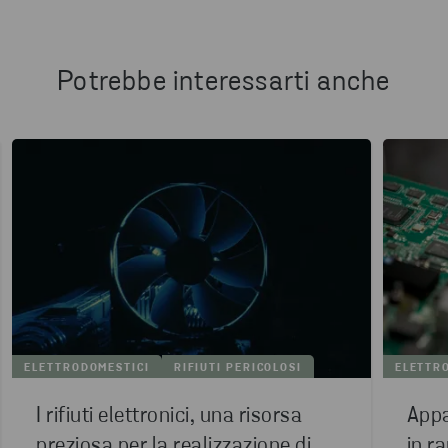
Potrebbe interessarti anche
ELETTRODOMESTICI
RIFIUTI PERICOLOSI
ELETTR
I rifiuti elettronici, una risorsa
Appa
preziosa per la realizzazione di
in r