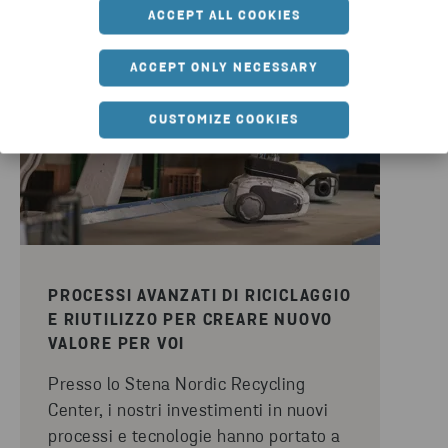
ACCEPT ALL COOKIES
ACCEPT ONLY NECESSARY
CUSTOMIZE COOKIES
PROCESSI AVANZATI DI RICICLAGGIO
E RIUTILIZZO PER CREARE NUOVO
VALORE PER VOI
Presso lo Stena Nordic Recycling
Center, i nostri investimenti in nuovi
processi e tecnologie hanno portato a