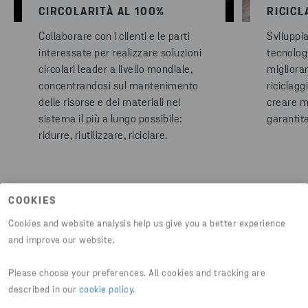
CIRCOLARITÀ AL 100%
RICICL
Collaborare con i clienti e le parti
Sviluppi
interessate per realizzare soluzioni
tecnologi
circolari leader a livello mondiale,
migliora
concentrandosi sul mantenimento
riciclagg
delle risorse e dei materiali nel
creare m
sistema il più a lungo possibile:
garantita
ridurre, riutilizzare, riciclare.
COOKIES
Cookies and website analysis help us give you a better experience
and improve our website.
Please choose your preferences. All cookies and tracking are
described in our
cookie policy
.
DALLE MATERIE PRIME RICICLATE ALLA