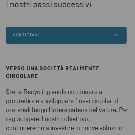
I nostri passi successivi
CONTATTACI
Se ti serve aiuto per la raccolta, la suddivisione o il
riciclaggio dei rifiuti, o per qualsiasi domanda,
contattaci. Compila il modulo di contatto e uno dei
VERSO UNA SOCIETÀ REALMENTE
nostri esperti ti risponderà.
CIRCOLARE
Stena Recycling vuole continuare a
CONTATTACI
progredire e a sviluppare flussi circolari di
materiali lungo l'intera catena del valore. Per
raggiungere il nostro obiettivo,
continueremo a investire in nuove soluzioni