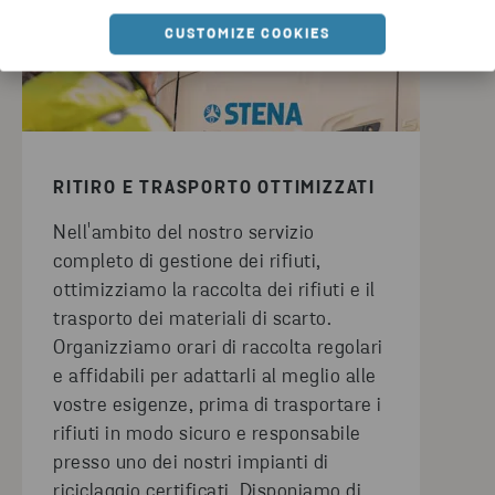
CUSTOMIZE COOKIES
RITIRO E TRASPORTO OTTIMIZZATI
Nell'ambito del nostro servizio
completo di gestione dei rifiuti,
ottimizziamo la raccolta dei rifiuti e il
trasporto dei materiali di scarto.
Organizziamo orari di raccolta regolari
e affidabili per adattarli al meglio alle
vostre esigenze, prima di trasportare i
rifiuti in modo sicuro e responsabile
presso uno dei nostri impianti di
riciclaggio certificati. Disponiamo di