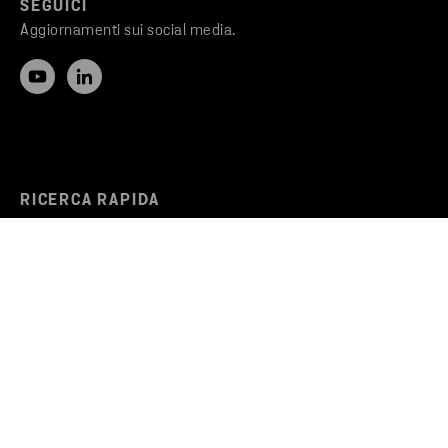
SEGUICI
Aggiornamenti sui social media.
RICERCA RAPIDA
Perché Stena Recycling
Servizi di riciclaggio
Lavora in Stena Recycling
STENA RECYCLING
Lavoro per la sostenibilità
Intuizioni e ispirazioni
Newsroom