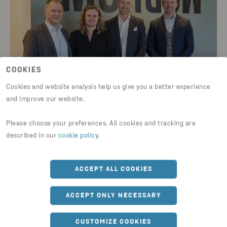
COOKIES
Cookies and website analysis help us give you a better experience
2024-02-27
and improve our website.
Collaborare per costruire catene di
Please choose your preferences. All cookies and tracking are
valore circolari per le batterie: l’accordo
described in our
cookie policy
.
tra Stena Recycling e Morrow
LEGGI LA NOTIZIA
ACCEPT ALL COOKIES
ACCEPT ONLY NECESSARY
COMUNICATI STAMPA
CUSTOMIZE COOKIES