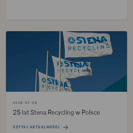
WYCZYŚĆ FILTR
WYCZYŚĆ WSZYSTKIE FILTRY
2026
(19)
2025
(61)
2024
(40)
2023
(37)
2022
(34)
2021
(19)
2020
(12)
2019
(4)
2016
(1)
2026-07-08
25 lat Stena Recycling w Polsce
CZYTAJ AKTUALNOŚCI