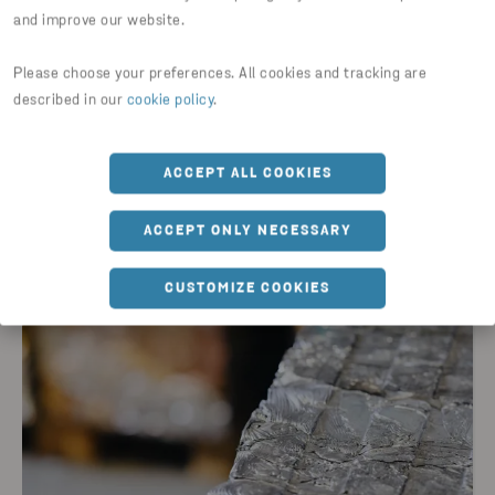
2026-05-28
and improve our website.
Debata: „Cyrkularność w praktyce:
Please choose your preferences. All cookies and tracking are
doświadczenia finalistów Stena
described in our
cookie policy
.
Circular Economy Award. Od pilotażu
do skalowalnych modeli biznesowych
ACCEPT ALL COOKIES
w GOZ”
ACCEPT ONLY NECESSARY
CZYTAJ AKTUALNOŚCI
CUSTOMIZE COOKIES