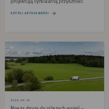
projektują cyrkularną przyszłość”
CZYTAJ AKTUALNOŚCI
2026-06-16
Nasza droga do niższych emisji –