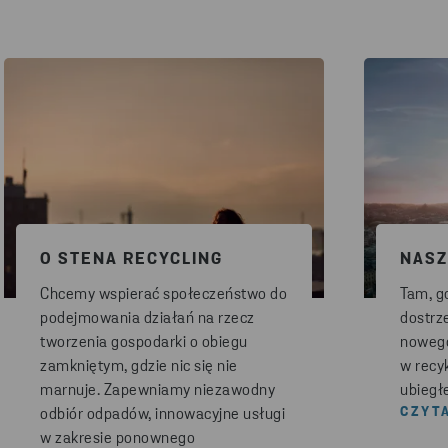
O STENA RECYCLING
NASZ
Chcemy wspierać społeczeństwo do
Tam, gd
podejmowania działań na rzecz
dostrz
tworzenia gospodarki o obiegu
nowego
zamkniętym, gdzie nic się nie
w recy
marnuje. Zapewniamy niezawodny
ubiegł
CZYT
odbiór odpadów, innowacyjne usługi
w zakresie ponownego