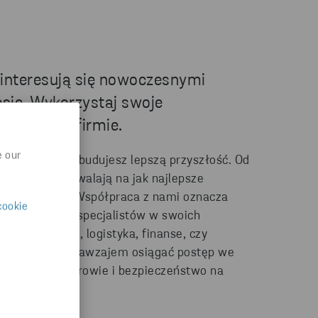
a
 interesują się nowoczesnymi
sie. Wykorzystaj swoje
 w naszej firmie.
e our
 razem z nami budujesz lepszą przyszłość. Od
ia, które pozwalają na jak najlepsze
ych zasobów. Współpraca z nami oznacza
cookie
ści pod okiem specjalistów w swoich
sy produkcyjne, logistyka, finanse, czy
magamy sobie nawzajem osiągać postęp we
e stawiamy zdrowie i bezpieczeństwo na