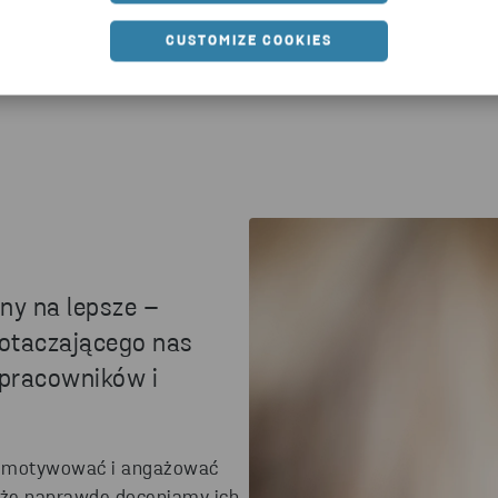
ODWIEDŹ STENA
METALL
CUSTOMIZE COOKIES
ny na lepsze –
 otaczającego nas
 pracowników i
ją motywować i angażować