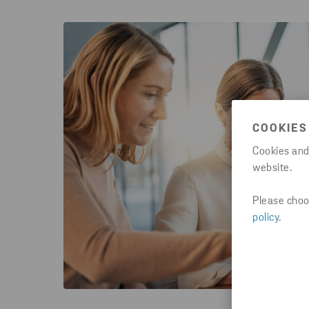
COOKIES
Cookies and
website.
Please choos
policy
.