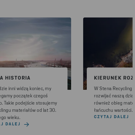
A HISTORIA
KIERUNEK RO
zie inni widzą koniec, my
W Stena Recycling 
egamy początek czegoś
rozwijać naszą dział
. Takie podejście stosujemy
również obieg mate
klingu materiałów od lat 30.
łańcuchu wartości.
CZYTAJ DALEJ
ego wieku.
AJ DALEJ