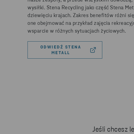
nasze zespoły, a przede wszystkim dowodzą,
wysiłki. Stena Recycling jako część Stena Met
dziewięciu krajach. Zakres benefitów różni si
one obejmować na przykład zajęcia rekreacyjn
wsparcie w różnych sytuacjach życiowych.
ODWIEDŹ STENA
METALL
Jeśli chcesz 