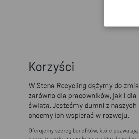
Korzyści
W Stena Recycling dążymy do zmia
zarówno dla pracowników, jak i dla
świata. Jesteśmy dumni z naszych
chcemy ich wspierać w rozwoju.
Oferujemy szereg benefitów, które pozwala