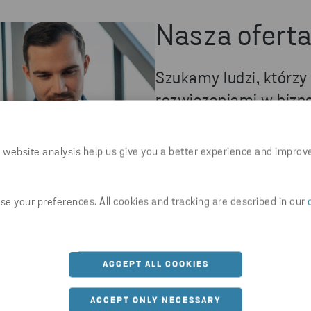
Nasza ofert
Szukamy ludzi, którzy
rozwiązaniami w bizne
doświadczenie i wiedzę
 website analysis help us give you a better experience and improv
Pracując w Stena Recycling,
wielu lat wdrażamy rozwiązan
zagospodarowanie posiadan
e your preferences. All cookies and tracking are described in our
rozwijanie swoich umiejętno
dziedzinach, takich jak proce
obsługa klienta. Razem po
właściwym kierunku i zawsz
ACCEPT ALL COOKIES
pierwszym miejscu.
ACCEPT ONLY NECESSARY