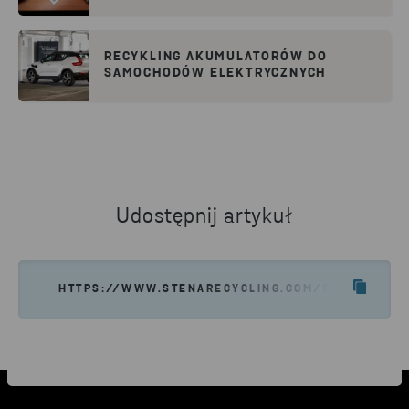
RECYKLING AKUMULATORÓW DO
SAMOCHODÓW ELEKTRYCZNYCH
Udostępnij artykuł
HTTPS://WWW.STENARECYCLING.COM/PL/O-NAS/N