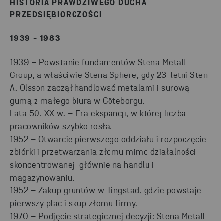
HISTORIA PRAWDZIWEGO DUCHA
PRZEDSIĘBIORCZOŚCI
1939 - 1983
1939 – Powstanie fundamentów Stena Metall
Group, a właściwie Stena Sphere, gdy 23-letni Sten
A. Olsson zaczął handlować metalami i surową
gumą z małego biura w Göteborgu.
Lata 50. XX w. – Era ekspancji, w której liczba
pracowników szybko rosła.
1952 – Otwarcie pierwszego oddziału i rozpoczęcie
zbiórki i przetwarzania złomu mimo działalności
skoncentrowanej głównie na handlu i
magazynowaniu.
1952 – Zakup gruntów w Tingstad, gdzie powstaje
pierwszy plac i skup złomu firmy.
1970 – Podjęcie strategicznej decyzji: Stena Metall