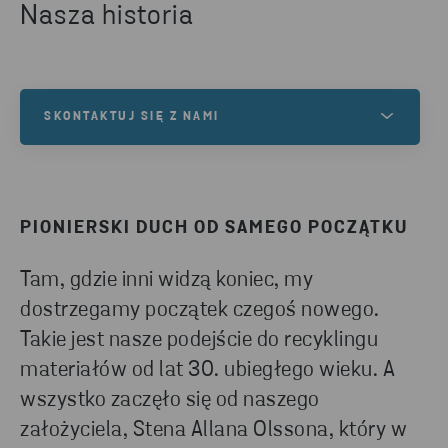
Nasza historia
SKONTAKTUJ SIĘ Z NAMI
Mamy bogate doświadczenie w recyklingu odpadów
i materiałów. Jeśli potrzebujesz wsparcia w
odbiorze, sortowaniu czy recyklingu odpadów lub
PIONIERSKI DUCH OD SAMEGO POCZĄTKU
masz inne pytania, skontaktuj się z nami. Wypełnij
formularz kontaktowy, aby jeden z naszych
Tam, gdzie inni widzą koniec, my
ekspertów mógł się z Tobą skontaktować.
dostrzegamy początek czegoś nowego.
Takie jest nasze podejście do recyklingu
materiałów od lat 30. ubiegłego wieku. A
ZAPRASZAMY DO KONTAKTU
wszystko zaczęło się od naszego
założyciela, Stena Allana Olssona, który w