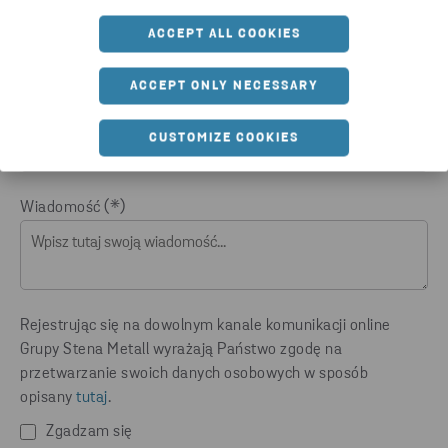
Numer telefonu
ACCEPT ALL COOKIES
ACCEPT ONLY NECESSARY
E-mail
CUSTOMIZE COOKIES
Wiadomość
Rejestrując się na dowolnym kanale komunikacji online
Grupy Stena Metall wyrażają Państwo zgodę na
przetwarzanie swoich danych osobowych w sposób
opisany
tutaj
.
Zgadzam się