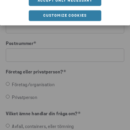
ACCEPT ONLY NECESSARY
Telefonnummer
*
CUSTOMIZE COOKIES
Postnummer
*
Företag eller privatperson?
*
Företag/organisation
Privatperson
Vilket ämne handlar din fråga om?
*
Avfall, containers, eller tömning