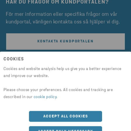
HAR DU FRÅGOR OM KUNDPORTALEN?
För mer information eller specifika frågor om vår
kundportal, vänligen kontakta oss så hjälper vi dig.
KONTAKTA KUNDPORTALEN
COOKIES
Cookies and website analysis help us give you a better experience
and improve our website.
Ställ en fråga
Please choose your preferences. All cookies and tracking are
Har du en fråga och vill komma i
described in our
cookie policy
.
kontakt med oss?
ACCEPT ALL COOKIES
E-post
*