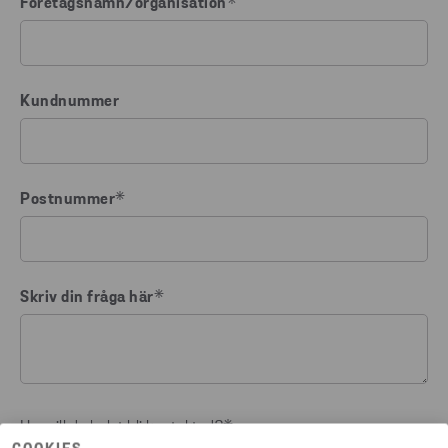
Företagsnamn/organisation
*
Kundnummer
Postnummer
*
Skriv din fråga här
*
Hur vill du helst bli kontaktad?
*