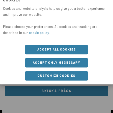
COOKIES
via E-post
Cookies and website analysis help us give you a better experience
and improve our website.
via telefon
Please choose your preferences. All cookies and tracking are
described in our
cookie policy
.
Jag godkänner villkoren i
Stena Recyclings
Integritetspolicy
.
ACCEPT ALL COOKIES
Vi hanterar dina personuppgifter i enlighet med vår
ACCEPT ONLY NECESSARY
Integritetspolicy. Du kan när som helst återkalla ditt
samtycke.
*
CUSTOMIZE COOKIES