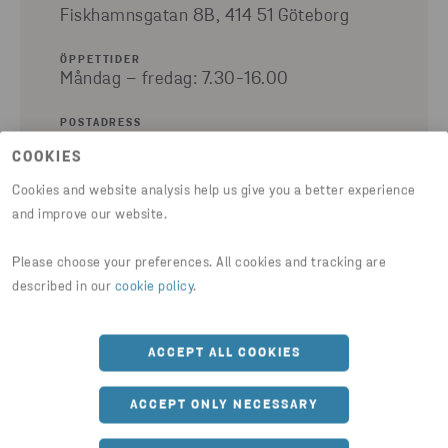
Fiskhamnsgatan 8B, 414 51 Göteborg
ÖPPETTIDER
Måndag – fredag: 7.30-16.00
POSTADRESS
Box 4088, 400 40 Göteborg
COOKIES
Cookies and website analysis help us give you a better experience
+46 10 445 00 00
and improve our website.
Please choose your preferences. All cookies and tracking are
described in our
cookie policy
.
ACCEPT ALL COOKIES
ACCEPT ONLY NECESSARY