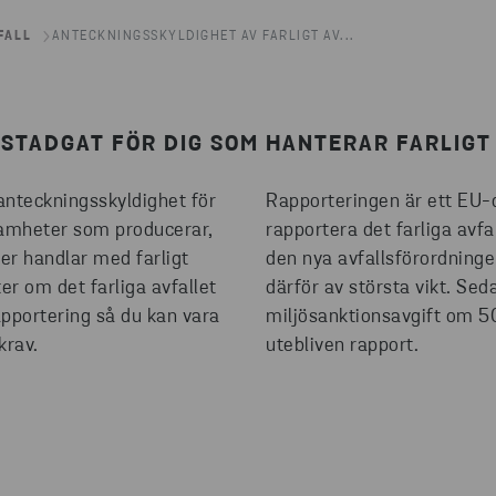
FALL
ANTECKNINGSSKYLDIGHET AV FARLIGT AV...
STADGAT FÖR DIG SOM HANTERAR FARLIGT
anteckningsskyldighet för
Rapporteringen är ett EU-d
rksamheter som producerar,
rapportera det farliga avfal
ler handlar med farligt
den nya avfallsförordningen
er om det farliga avfallet
därför av största vikt. Sed
rapportering så du kan vara
miljösanktionsavgift om 50
krav.
utebliven rapport.