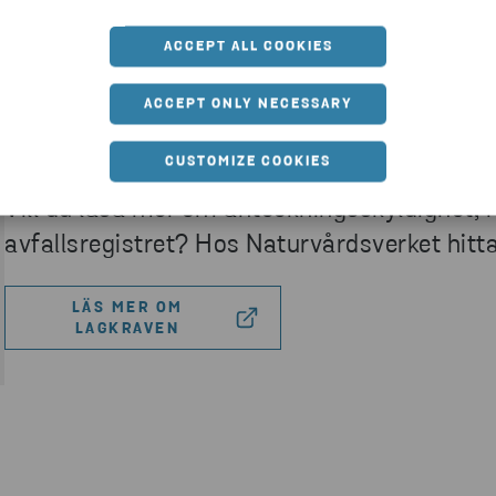
ACCEPT ALL COOKIES
ACCEPT ONLY NECESSARY
Mer information
CUSTOMIZE COOKIES
Vill du läsa mer om anteckningsskyldighet, 
avfallsregistret? Hos Naturvårdsverket hit
LÄS MER OM
LAGKRAVEN