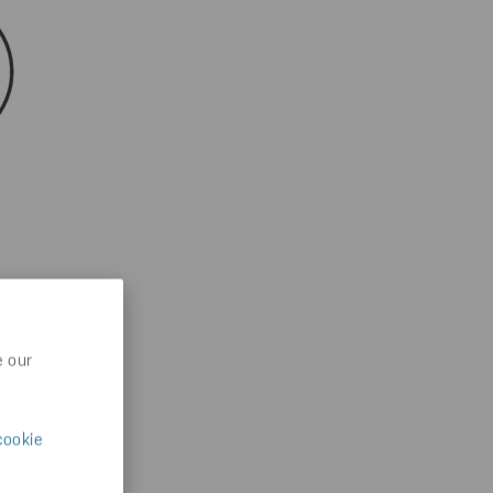
e our
cookie