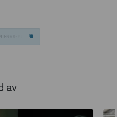
INGAR-PER-MATERIALSLAG/FARLIGT-AVFALL/ANTECKN
d av