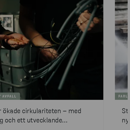
T AVFALL
FARLI
 ökade cirkulariteten – med
St
g och ett utvecklande
ny