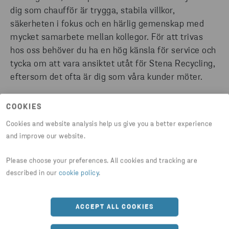
dig som chaufför är trygga, stabila villkor,
säkerheten i fokus och en härlig gemenskap med
mycket samarbete mellan kollegor. För att trivas
hos oss behöver du ha en hög känsla för service och
tycka om att vara ansiktet utåt för Stena Recycling,
eftersom det ofta är dig som våra kunder möter.
COOKIES
Cookies and website analysis help us give you a better experience
and improve our website.
PRODUKTION
Please choose your preferences. All cookies and tracking are
described in our
cookie policy
.
KUNDSERVICE
ACCEPT ALL COOKIES