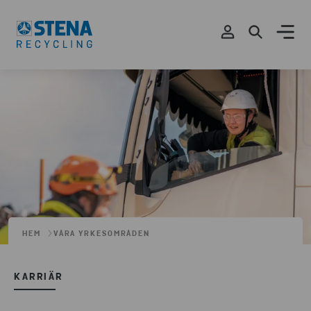
HEM
VÅRA YRKESOMRÅDEN
KARRIÄR