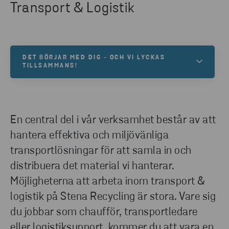
Transport & Logistik
DET BÖRJAR MED DIG - OCH VI LYCKAS
TILLSAMMANS!
Vår vision är att vi tillsammans skapar en hållbar
morgondag. För att lyckas behöver vi dig som är
nyfiken, modig och engagerad. Välkommen till oss!
En central del i vår verksamhet består av att
hantera effektiva och miljövänliga
transportlösningar för att samla in och
LEDIGA TJÄNSTER
distribuera det material vi hanterar.
Möjligheterna att arbeta inom transport &
logistik på Stena Recycling är stora. Vare sig
du jobbar som chaufför, transportledare
eller logistiksupport, kommer du att vara en