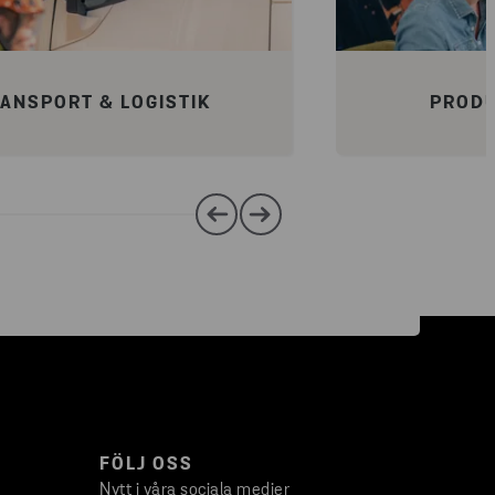
ANSPORT & LOGISTIK
PRODU
FÖLJ OSS
Nytt i våra sociala medier