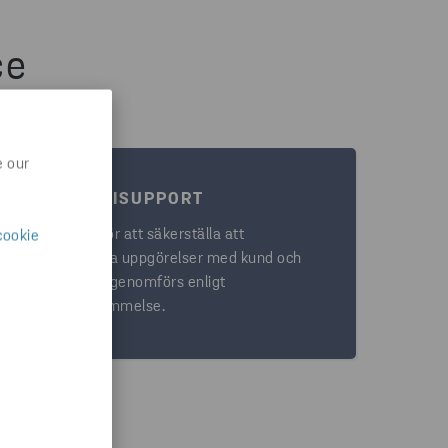
ce
e our
EKONOMISUPPORT
Ansvarar för att säkerställa att
cookie
ekonomiska uppgörelser med kund och
leverantör genomförs enligt
överenskommelse.