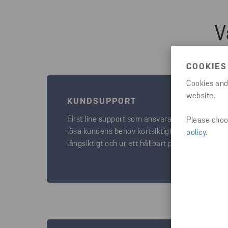
V
COOKIES
Cookies and
website.
KUNDSUPPORT
First line support som ansvarar för att
Please choos
lösa kundens behov kortsiktigt,
policy
.
långsiktigt och ur ett hållbart perspektiv.