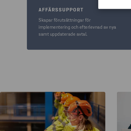
AFFÄRSSUPPORT
Skapar förutsättningar för
implementering och efterlevnad av nya
samt uppdaterade avtal.