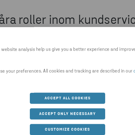
åra roller inom kundservi
 website analysis help us give you a better experience and improv
LOGISTIKSUPPORT
Säkerställer fungerande leveranser,
e your preferences. All cookies and tracking are described in our
administrerar mottagning och kontroll av
material och hanterar ekonomiska
underlag.
ACCEPT ALL COOKIES
ACCEPT ONLY NECESSARY
CUSTOMIZE COOKIES