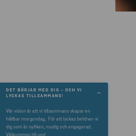
DET BÖRJAR MED DIG - OCH VI
LYCKAS TILLSAMMANS!
Vår vision är att vi tillsammans skapar en
hållbar morgondag. För att lyckas behöver vi
dig som är nyfiken, modig och engagerad.
Välkommen till oss!