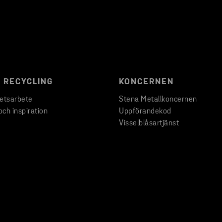
 RECYCLING
KONCERNEN
hetsarbete
Stena Metallkoncernen
och inspiration
Uppförandekod
Visselblåsartjänst