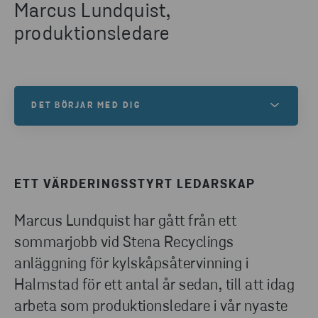
Marcus Lundquist,
produktionsledare
DET BÖRJAR MED DIG
Vår vision är att vi tillsammans skapar en hållbar
morgondag. För att lyckas behöver vi dig som är
nyfiken, modig och engagerad. Välkommen till oss!
ETT VÄRDERINGSSTYRT LEDARSKAP
Marcus Lundquist har gått från ett
LEDIGA TJÄNSTER
sommarjobb vid Stena Recyclings
anläggning för kylskåpsåtervinning i
Halmstad för ett antal år sedan, till att idag
arbeta som produktionsledare i vår nyaste