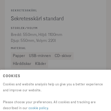
SEKRETESSKÄRL
Sekretesskärl standard
STORLEK/VOLYM
Bredd: 550mm, Höjd: 1100mm
Djup: 550mm, Volym: 220l
MATERIAL
Papper
USB-minnen
CD-skivor
Hårddiskar
Kläder
COOKIES
SE PRODUKT
Cookies and website analysis help us give you a better experience
and improve our website.
Please choose your preferences. All cookies and tracking are
described in our
cookie policy
.