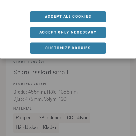
ACCEPT ALL COOKIES
ACCEPT ONLY NECESSARY
CUSTOMIZE COOKIES
SEKRETESSKÄRL
Sekretesskärl small
STORLEK/VOLYM
Bredd: 455mm, Höjd: 1085mm
Djup: 475mm, Volym: 130l
MATERIAL
Papper
USB-minnen
CD-skivor
Hårddiskar
Kläder