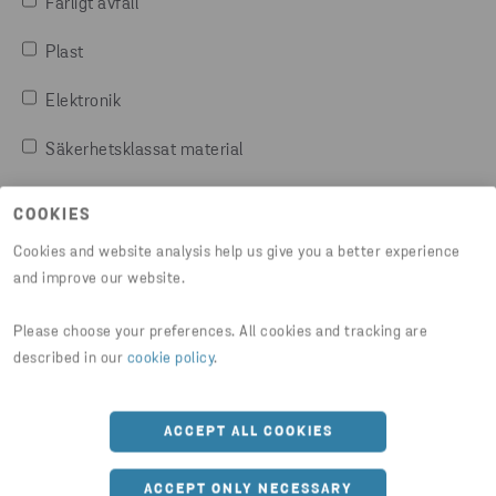
Farligt avfall
Plast
Elektronik
Säkerhetsklassat material
Annat
COOKIES
Cookies and website analysis help us give you a better experience
Önskemål
and improve our website.
Please choose your preferences. All cookies and tracking are
described in our
cookie policy
.
Hur vill du helst bli kontaktad?
*
ACCEPT ALL COOKIES
via E-post
ACCEPT ONLY NECESSARY