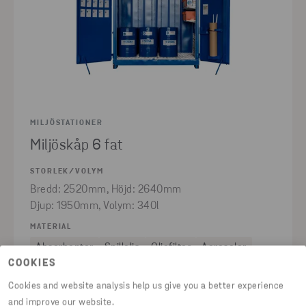
MILJÖSTATIONER
Miljöskåp 6 fat
STORLEK/VOLYM
Bredd: 2520mm, Höjd: 2640mm
Djup: 1950mm, Volym: 340l
MATERIAL
Absorbenter
Spillolja
Oljefilter
Aerosoler
COOKIES
SE PRODUKT
Cookies and website analysis help us give you a better experience
and improve our website.