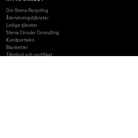
Om Stena Recycling
Återvinningstjänster
Lediga tjänster
Stena Circular Consulting
Kundportalen
Blanketter
Tillstånd och certifikat
Fakturainformation
Seveso - Info till allmänheten
STENA RECYCLING
Hållbarhetsarbete
Insikter och inspiration
Nyheter
KONCERNEN