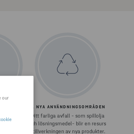
e our
ROCESSER
5. NYA ANVÄNDNINGSOMRÅDEN
rställer att
Ditt farliga avfall - som spillolja
cookie
om möjligt
och lösningsmedel- blir en resurs
återvinns.
i tillverkningen av nya produkter.