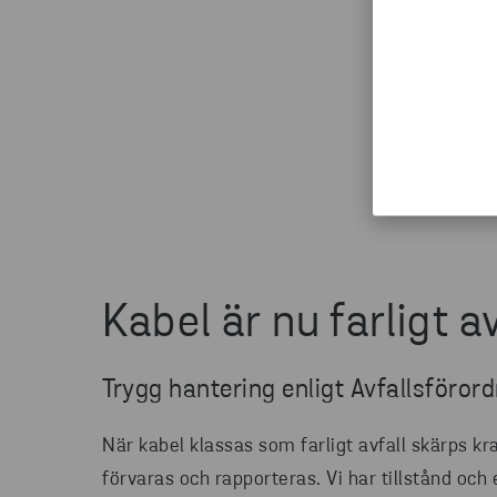
åtgärder för dig.
Kabel är nu farligt av
Trygg hantering enligt Avfallsföror
När kabel klassas som farligt avfall skärps kr
förvaras och rapporteras. Vi har tillstånd och