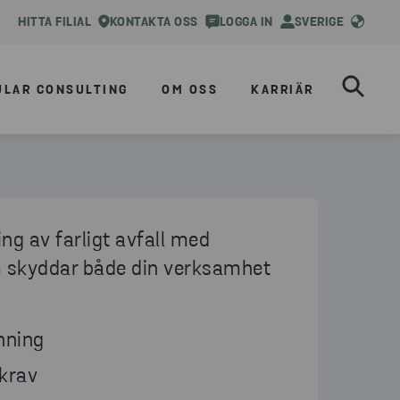
HITTA FILIAL
KONTAKTA OSS
LOGGA IN
SVERIGE
ULAR CONSULTING
OM OSS
KARRIÄR
ng av farligt avfall med
m skyddar både din verksamhet
nning
gkrav