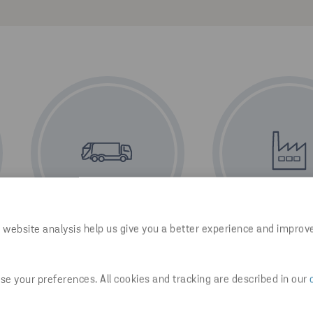
 website analysis help us give you a better experience and improv
3. SÄKER TRANSPORT
4. EFFEKTIVA P
Vi märker kärlen på rätt sätt för
Våra processer säke
e your preferences. All cookies and tracking are described in our
na
att förebygga risker och säkra en
så mycket avfall s
säker och laglig transport.
återanvänds eller 