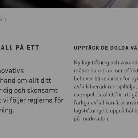
FALL
FALL PÅ ETT
UPPTÄCK DE DOLDA VÄR
Ny lagstiftning och växande
novativa
måste hanteras mer effekti
behöver bli resurser för nya
hand om allt ditt
avfallshierarkin – spillolj
ör dig och skonsamt
exempel. Istället för att gå 
 vi följer reglerna för
farliga avfall kan återanvä
tning.
lagstiftningen, uppnå håll
på marknaden.