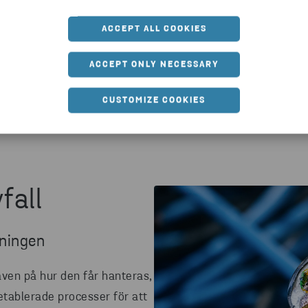
ACCEPT ALL COOKIES
ACCEPT ONLY NECESSARY
CUSTOMIZE COOKIES
fall
dningen
aven på hur den får hanteras,
 etablerade processer för att