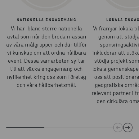
NATIONELLA ENGAGEMANG
LOKALA ENGA
Vi har ibland större nationella
Vi främjar lokala til
avtal som når den breda massan
genom att stödja
av våra målgrupper och där tillför
sponsringsaktivi
vi kunskap om att ordna hållbara
inkluderar att utök
event. Dessa samarbeten syftar
stödja projekt so
till att väcka engagemang och
lokala gemenskapen
nyfikenhet kring oss som företag
oss att positioner
och våra hållbarhetsmål.
geografiska områ
relevant partner i 
den cirkulära oms