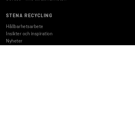
STENA RECYCLING
Hållbarhetsarbete
Insikter och inspiration
Nyheter
KONCERNEN
Stena Metallkoncernen
Uppförandekod
Visselblåsartjänst
KONTAKT
Hitta filial
Kontakta oss
Huvudkontor