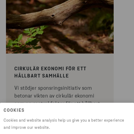
CIRKULÄR EKONOMI FÖR ETT
HÅLLBART SAMHÄLLE
Vi stödjer sponsringsinitiativ som
betonar vikten av cirkulär ekonomi
som en central faktor för ett hållbart
COOKIES
samhälle. Projekt och samarbeten
som främjar återvinning,
Cookies and website analysis help us give you a better experience
resurseffektivitet och hållbara
and improve our website.