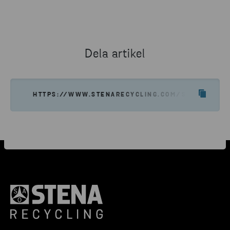
Dela artikel
HTTPS://WWW.STENARECYCLING.COM/SV/OM-OSS