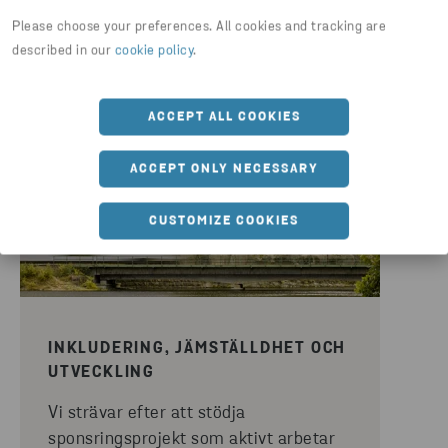
affärsmodeller kommer att prioriteras.
Please choose your preferences. All cookies and tracking are
described in our
cookie policy
.
ACCEPT ALL COOKIES
ACCEPT ONLY NECESSARY
CUSTOMIZE COOKIES
INKLUDERING, JÄMSTÄLLDHET OCH
UTVECKLING
Vi strävar efter att stödja
sponsringsprojekt som aktivt arbetar