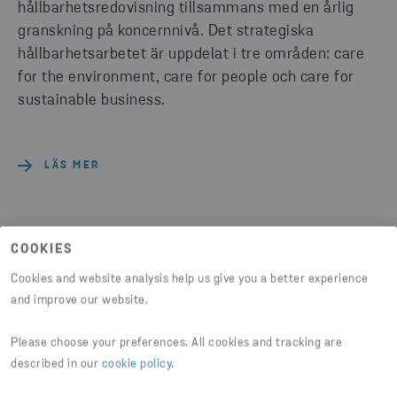
hållbarhetsredovisning tillsammans med en årlig
granskning på koncernnivå. Det strategiska
hållbarhetsarbetet är uppdelat i tre områden: care
for the environment, care for people och care for
sustainable business.
LÄS MER
COOKIES
Cookies and website analysis help us give you a better experience
and improve our website.
Dela artikel
Please choose your preferences. All cookies and tracking are
described in our
cookie policy
.