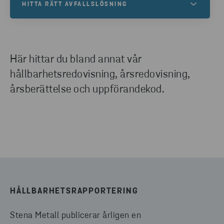
HITTA RÄTT AVFALLSLÖSNING
Hur kan vi hjälpa ditt företag att bli mer hållbart? Vi
hjälper dig hitta rätt avfallslösning för dina behov.
Fyll i formuläret så kontaktar vi dig.
Här hittar du bland annat vår
hållbarhetsredovisning, årsredovisning,
årsberättelse och uppförandekod.
KONTAKTA OSS
HÅLLBARHETSRAPPORTERING
Stena Metall publicerar årligen en