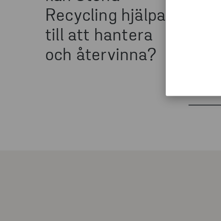
Recycling hjälpa
till att hantera
och återvinna?