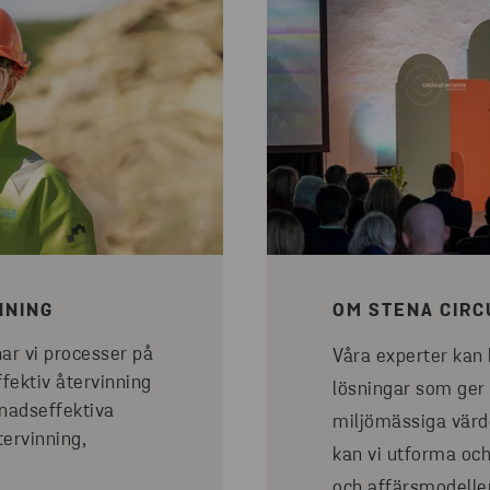
NNING
OM STENA CIRC
ar vi processer på
Våra experter kan 
ffektiv återvinning
lösningar som ger
tnadseffektiva
miljömässiga värd
tervinning,
kan vi utforma och
och affärsmodeller