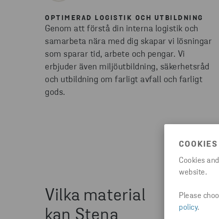
OPTIMERAD LOGISTIK OCH UTBILDNING
Genom att förstå din interna logistik och
samarbeta nära med dig skapar vi lösningar
som sparar tid, arbete och pengar. Vi
erbjuder även miljöutbildning, säkerhetsråd
och utbildning om farligt avfall och farligt
gods.
COOKIES
Cookies and
website.
Vilka material
Please choos
policy
.
kan Stena