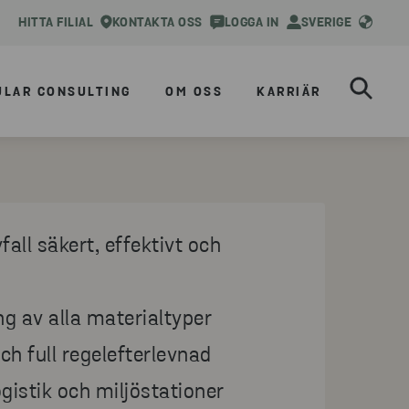
HITTA FILIAL
KONTAKTA OSS
LOGGA IN
SVERIGE
ULAR CONSULTING
OM OSS
KARRIÄR
vfall säkert, effektivt och
ng av alla materialtyper
ch full regelefterlevnad
gistik och miljöstationer