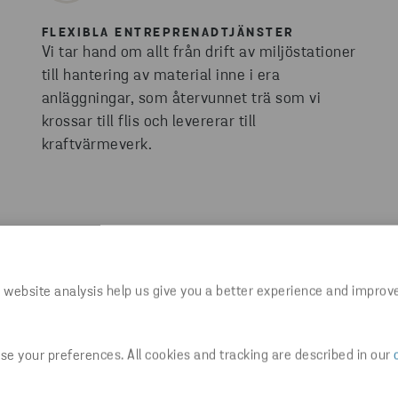
FLEXIBLA ENTREPRENADTJÄNSTER
Vi tar hand om allt från drift av miljöstationer
till hantering av material inne i era
anläggningar, som återvunnet trä som vi
krossar till flis och levererar till
kraftvärmeverk.
 website analysis help us give you a better experience and improv
e your preferences. All cookies and tracking are described in our